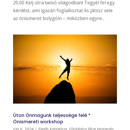
20.00 Kelj útra belső világodban! Tegyél fel egy
kérdést, ami igazán foglalkoztat és játssz vele
az önismeret bolygóin – miközben egyre...
Úton Önmagunk teljessége felé *
Önismereti workshop
jún 6, 2024
|
Egyéb kategória
,
Főoldalra Blog bejegyzés
,