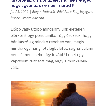
Mi történik, amikor az élet már nem engedi,
hogy ugyanaz az ember maradj?
júl 29, 2026
|
Blog ~ Tudástár
,
Főoldalra Blog bejegyzés
,
Írások
,
Szántó Adrienn
Előbb vagy utóbb mindannyiunk életében
elérkezik egy pont, amikor úgy érezzük, hogy
bár látszólag minden rendben van, mégis
mintha egy hang, ott legbelül az súgná: valami
nem jó, nem mehet így tovább! Lehet egy
kapcsolat változott meg, vagy a munkahely
vált...