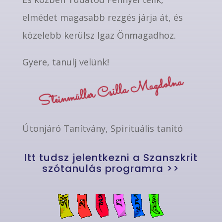
elmédet magasabb rezgés járja át, és
közelebb kerülsz Igaz Önmagadhoz.
Gyere, tanulj velünk!
Steinmüller Csilla Magdolna
Útonjáró Tanítvány, Spirituális tanító
Itt tudsz jelentkezni a Szanszkrit
szótanulás programra >>