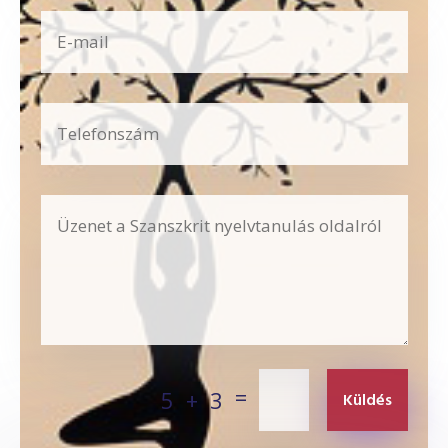
=
5 + 3
Küldés