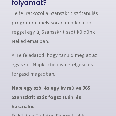
folyamat?
Te feliratkozol a Szanszkrit szótanulás
programra, mely során minden nap
reggel egy új Szanszkrit szót küldünk
Neked emailban.
A Te feladatod, hogy tanuld meg az az
egy szót. Napközben ismételgesd és
forgasd magadban.
Napi egy szó, és egy év múlva 365
Szanszkrit szót fogsz tudni és
használni.
És közben Tudatod Fénnyel telik,