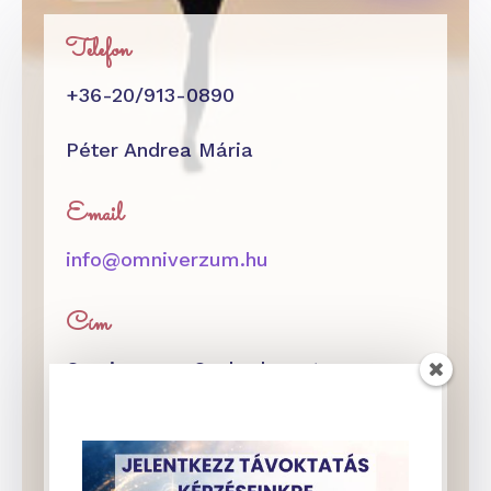
Telefon
+36-20/913-0890
Péter Andrea Mária
Email
info@omniverzum.hu
Cím
Omniverzum Szabadegyetem
Budapest XIII. kerület, Váci út 4.
2 emelet 5.
37-es kapucsengő