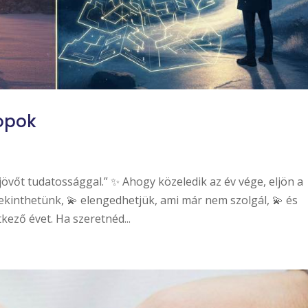
hopok
 jövőt tudatossággal.” ✨ Ahogy közeledik az év vége, eljön a
ekinthetünk, 💫 elengedhetjük, ami már nem szolgál, 💫 és
ező évet. Ha szeretnéd...