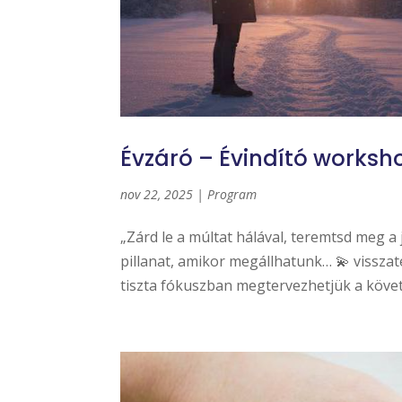
Évzáró – Évindító works
nov 22, 2025
|
Program
„Zárd le a múltat hálával, teremtsd meg a
pillanat, amikor megállhatunk… 💫 visszat
tiszta fókuszban megtervezhetjük a követk