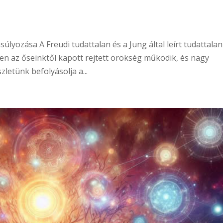
súlyozása A Freudi tudattalan és a Jung által leírt tudattalan
yben az őseinktől kapott rejtett örökség működik, és nagy
zletünk befolyásolja a...