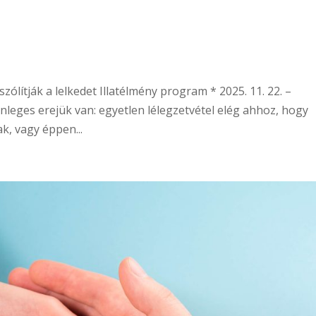
ólítják a lelkedet Illatélmény program * 2025. 11. 22. –
önleges erejük van: egyetlen lélegzetvétel elég ahhoz, hogy
, vagy éppen...