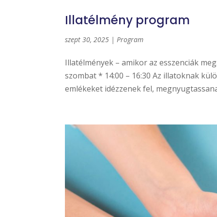
Illatélmény program
szept 30, 2025
|
Program
Illatélmények – amikor az esszenciák megsz
szombat * 14:00 – 16:30 Az illatoknak kül
emlékeket idézzenek fel, megnyugtassanak