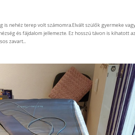
dig is nehéz terep volt számomra.Elvált szülők gyermeke vag
ézség és fájdalom jellemezte. Ez hosszú távon is kihatott a
os zavart...