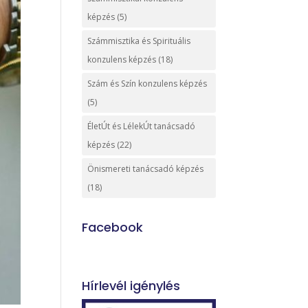
képzés
(5)
Számmisztika és Spirituális
konzulens képzés
(18)
Szám és Szín konzulens képzés
(5)
ÉletÚt és LélekÚt tanácsadó
képzés
(22)
Önismereti tanácsadó képzés
(18)
Facebook
Hírlevél igénylés