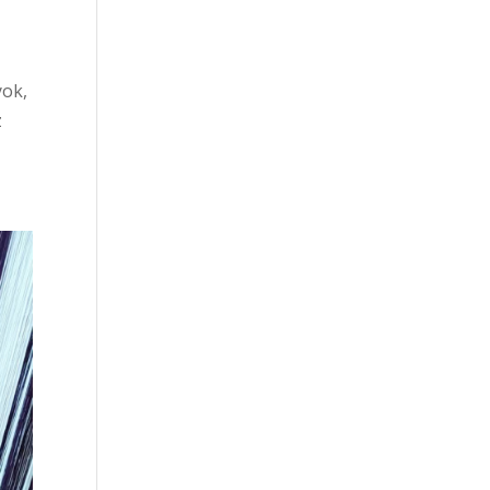
yok,
z