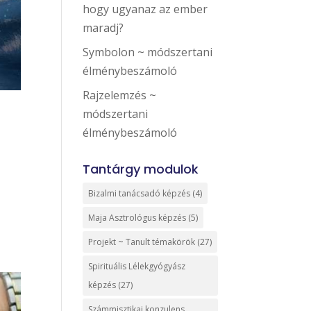
hogy ugyanaz az ember
maradj?
Symbolon ~ módszertani
élménybeszámoló
Rajzelemzés ~
módszertani
élménybeszámoló
Tantárgy modulok
Bizalmi tanácsadó képzés
(4)
Maja Asztrológus képzés
(5)
Projekt ~ Tanult témakörök
(27)
Spirituális Lélekgyógyász
képzés
(27)
Számmisztikai konzulens