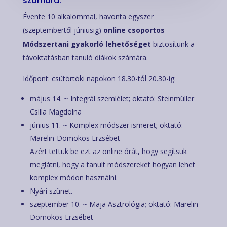
számára:
Évente 10 alkalommal, havonta egyszer
(szeptembertől júniusig)
online csoportos
Módszertani gyakorló lehetőséget
biztosítunk a
távoktatásban tanuló diákok számára.
Időpont: csütörtöki napokon 18.30-tól 20.30-ig:
május 14. ~ Integrál szemlélet; oktató: Steinmüller
Csilla Magdolna
június 11. ~ Komplex módszer ismeret; oktató:
Marelin-Domokos Erzsébet
Azért tettük be ezt az online órát, hogy segítsük
meglátni, hogy a tanult módszereket hogyan lehet
komplex módon használni.
Nyári szünet.
szeptember 10. ~ Maja Asztrológia; oktató: Marelin-
Domokos Erzsébet