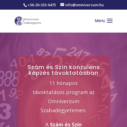
+36-20-333-6475
info@omniverzum.hu
Szám és Szín konzulens
képzés távoktatásban
11 hónapos
távoktatásos
program az
Omniverzum
Szabadegyetemen.
A
Szám és Szín