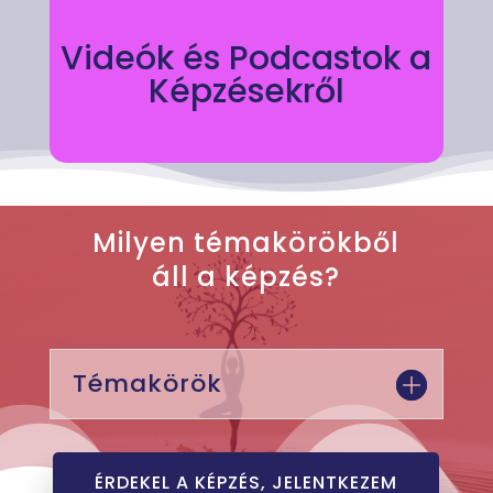
Videók és Podcastok a
Képzésekről
Milyen témakörökből
áll a képzés?
Témakörök
ÉRDEKEL A KÉPZÉS, JELENTKEZEM