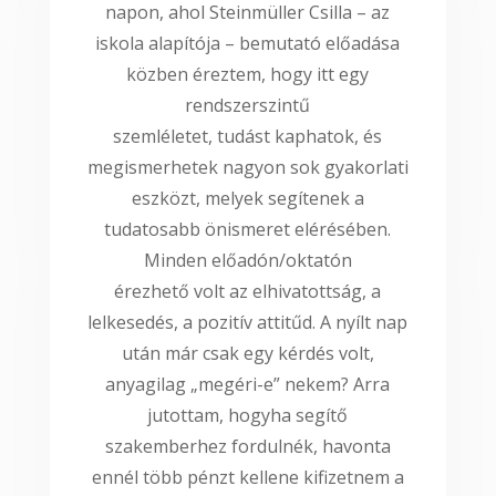
napon, ahol Steinmüller Csilla – az
iskola alapítója – bemutató előadása
közben éreztem, hogy itt egy
rendszerszintű
szemléletet, tudást kaphatok, és
megismerhetek nagyon sok gyakorlati
eszközt, melyek segítenek a
tudatosabb önismeret elérésében.
Minden előadón/oktatón
érezhető volt az elhivatottság, a
lelkesedés, a pozitív attitűd. A nyílt nap
után már csak egy kérdés volt,
anyagilag „megéri-e” nekem? Arra
jutottam, hogyha segítő
szakemberhez fordulnék, havonta
ennél több pénzt kellene kifizetnem a