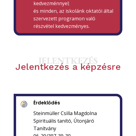
kedvezménnyel;
és minden, az iskolánk oktatói által
szervezett programon való
részvétel kedvezményes.
JELENTKEZÉS
Jelentkezés a képzésre
Érdeklődés
Steinmüller Csilla Magdolna
Spirituális tanító, Útonjáró
Tanítvány