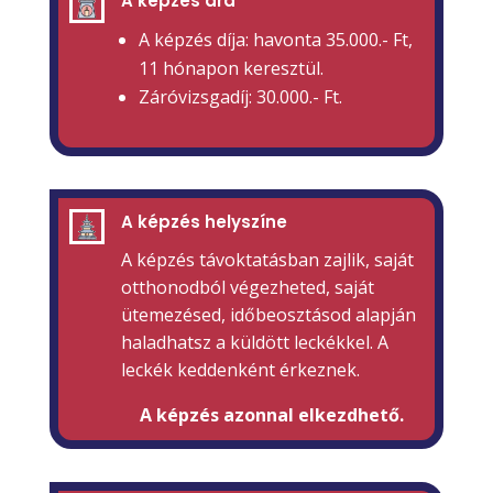
A képzés ára
A képzés díja:
havonta 35.000.- Ft,
11 hónapon keresztül.
Záróvizsgadíj: 30.000.- Ft.
A képzés helyszíne
A képzés távoktatásban zajlik, saját
otthonodból végezheted, saját
ütemezésed, időbeosztásod alapján
haladhatsz a küldött leckékkel. A
leckék keddenként érkeznek.
A képzés azonnal elkezdhető.