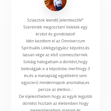
Sziasztok leendő Jelentkezők!"
Szeretnék megosztani Veletek egy
érzést és gondolatot!
Idén kezdtem el az Omniverzum
Spirituális Lélekgyógyász képzést,és
lassan vége az első szemeszternek.
Sokáig halogattam a döntést,hogy
belevágjak-e a képzésbe..merthogy 3
év,és a manapság egyébként sem
egyszerű mindennapok anomáliai,es
persze az életkor..:
De kijelenthetem hogy az egyik legjobb
döntést hoztam az életemben hogy
megembereltem magam,és