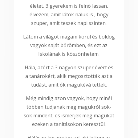
életet, 3 gyerekem is felnő lassan,
élvezem, amit látok náluk is , hogy
szuper, amit teszek napi szinten.
Látom a világot magam körül és boldog
vagyok saját bőrömben, és ezt az
Iskolának is köszönhetem.
Hála, azért a 3 nagyon szuper évért és
a tanárokért, akik megosztották azt a
tudást, amit ők magukévá tettek.
Még mindig azon vagyok, hogy minél
többen tudjanak meg magukról sok-
sok mindent, és ismerjek meg magukat
ezeken a tanításokon keresztül.
Hálásan köszönöm azt aki lettem az