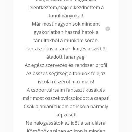
jelentkeztem,majd elkezdhettem a
tanulmányokat!
Már most nagyon sok mindent
gyakorlatban használhatok a
tanultakból a munkám során!
Fantasztikus a tanári kar,és a szivből
átadott tananyag!
Az egész szervezés és rendszer profi!
Az összes segitség a tanulok felé,az
iskola részéről maximális!
A csoporttársaim fantasztikusak,és
már most összekovácsolodott a csapat!
Csak ajánlani tudom az iskola bármely
képzését!
Ne halogassátok az időt a tanulásra!
Köszönök szépen ezúton is minden