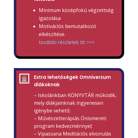
Minimum középfokú végzettség
igazolása
Motivációs bemutatkozó
elkészítése.
további részletek itt >>>
Extra lehetőségek Omniverzum
diákoknak
– Iskolánkban KÖNYVTÁR működik,
mely diákjainknak ingyenesen
igénybe vehető;
– Művészetterápiás Önismereti
program kedvezménnyel;
– Vipassana Meditációs elvonulás