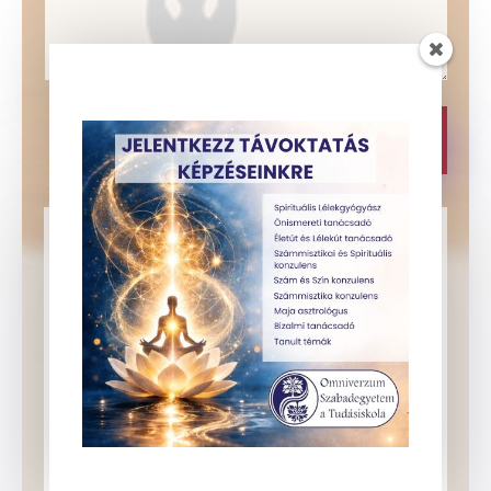
=
12 + 7
Küldés
Telefon
+36-20/913-0890
Péter Andrea Mária
Email
info@omniverzum.hu