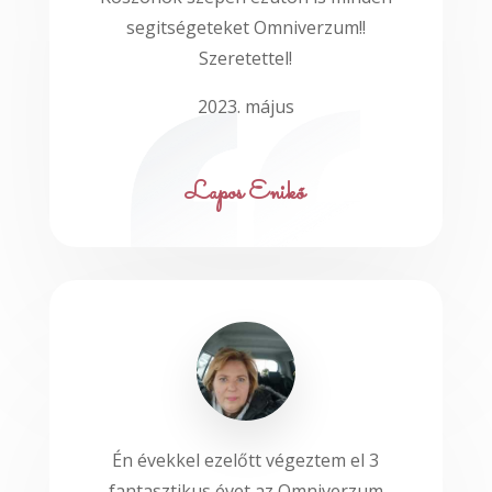
segitségeteket Omniverzum!!
Szeretettel!
2023. május
Lapos Enikő
Én évekkel ezelőtt végeztem el 3
fantasztikus évet az Omniverzum