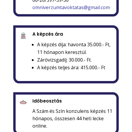
06-20/397-39-30
omniverzumtavoktatas@gmail.com
A képzés ára
A képzés díja:
havonta 35.000.- Ft,
11 hónapon keresztül.
Záróvizsgadíj: 30.000.- Ft.
A képzés teljes ára: 415.000.- Ft
Időbeosztás
A Szám és Szín konzulens képzés 11
hónapos, összesen 44 heti lecke
online.