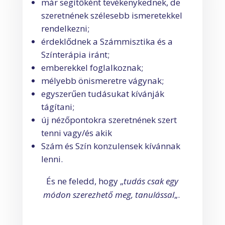
már segítőként tevékenykednek, de
szeretnének szélesebb ismeretekkel
rendelkezni;
érdeklődnek a Számmisztika és a
Színterápia iránt;
emberekkel foglalkoznak;
mélyebb önismeretre vágynak;
egyszerűen tudásukat kívánják
tágítani;
új nézőpontokra szeretnének szert
tenni
vagy/és akik
Szám és Szín konzulensek kívánnak
lenni.
És ne feledd, hogy „
tudás csak egy
módon szerezhető meg, tanulással
„.