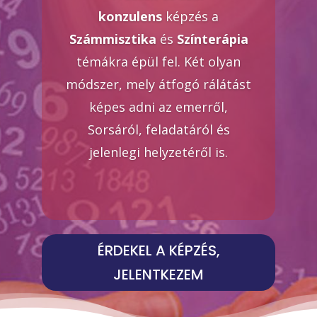
konzulens
képzés a
Számmisztika
és
Színterápia
témákra épül fel. Két olyan
módszer, mely átfogó rálátást
képes adni az emerről,
Sorsáról, feladatáról és
jelenlegi helyzetéről is.
ÉRDEKEL A KÉPZÉS,
JELENTKEZEM