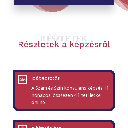
RÉSZLETEK
Részletek a képzésről
Időbeosztás
A Szám és Szín konzulens képzés 11
hónapos, összesen 44 heti lecke
online.