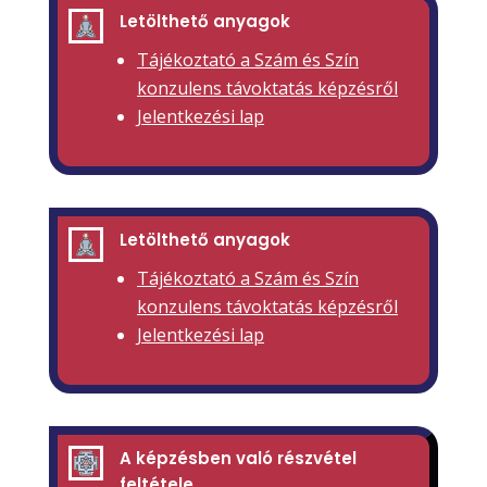
Letölthető anyagok
Tájékoztató a Szám és Szín
konzulens távoktatás képzésről
Jelentkezési lap
Letölthető anyagok
Tájékoztató a Szám és Szín
konzulens távoktatás képzésről
Jelentkezési lap
A képzésben való részvétel
feltétele