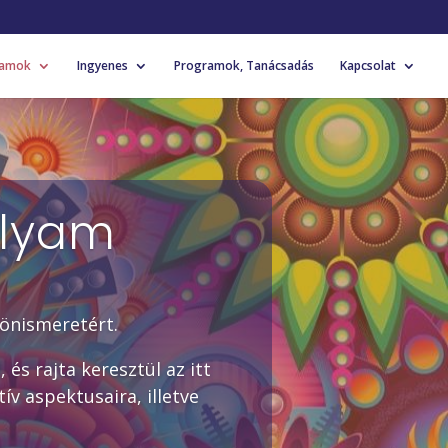
yamok
Ingyenes
Programok, Tanácsadás
Kapcsolat
olyam
 önismeretért.
s rajta keresztül az itt
ív aspektusaira, illetve