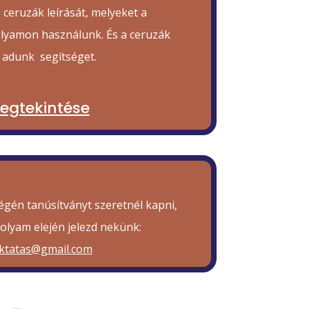
ceruzák leírását, melyeket a
olyamon használunk. És a ceruzák
 adunk segítséget.
megtekintése
égén tanúsítványt szeretnél kapni,
olyam elején jelezd nekünk:
ktatas@gmail.com