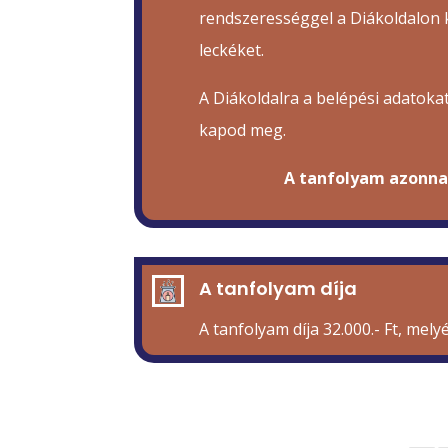
rendszerességgel a Diákoldalon k
leckéket.
A Diákoldalra a belépési adatokat
kapod meg.
A tanfolyam azonna
A tanfolyam díja
A tanfolyam díja 32.000.- Ft, mely