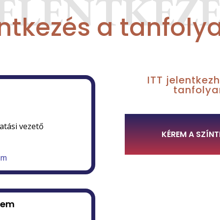
JELENTKEZÉ
ntkezés a tanfol
ITT jelentkez
tanfoly
tási vezető
KÉREM A SZÍNT
om
tem