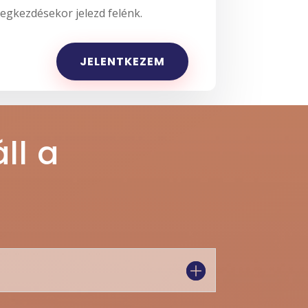
gkezdésekor jelezd felénk.
JELENTKEZEM
ll a