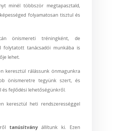
ényt minél többször megtapasztald,
v képességed folyamatosan tisztul és
tán önismereti tréningként, de
 folytatott tanácsadói munkába is
je lehet.
sen keresztül rálássunk önmagunkra
ebb önismeretre tegyünk szert, és
 és fejlődési lehetőségünkről.
n keresztül heti rendszerességgel
éről
tanúsítvány
állítunk ki. Ezen