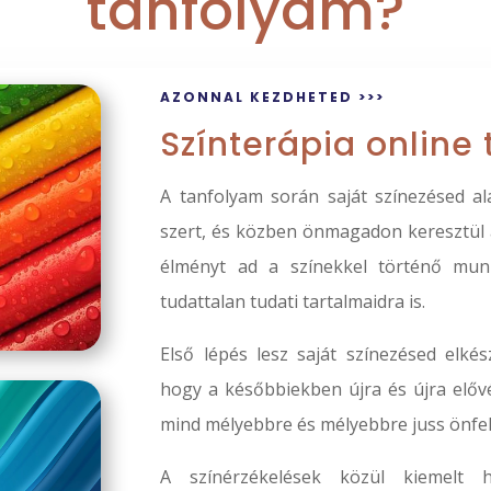
tanfolyam?
AZONNAL KEZDHETED >>>
Színterápia online
A tanfolyam során saját színezésed a
szert, és közben önmagadon keresztül á
élményt ad a színekkel történő mun
tudattalan tudati tartalmaidra is.
Első lépés lesz saját színezésed elké
hogy a későbbiekben újra és újra elővé
mind mélyebbre és mélyebbre juss önfe
A színérzékelések közül kiemelt 