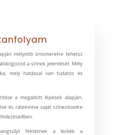
 tanfolyam
lapján mélyebb önismeretre tehetsz
tdolgozod a színek jelentését. Mély
ka, mely hatással van tudatos és
szítése a megadott lépések alapján,
ve és rátekintve saját színezésedre
lfedezésedben.
hangsúlyt fektetnek a leckék a