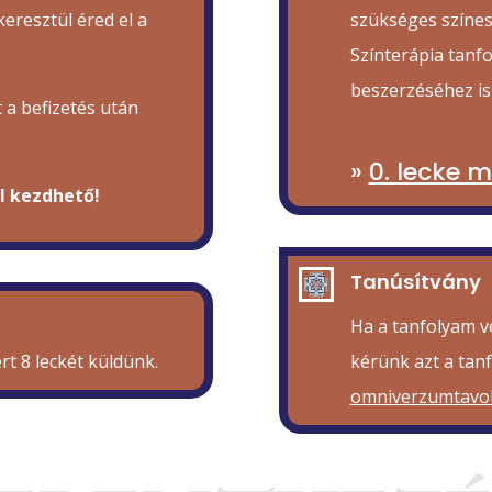
eresztül éred el a
szükséges színes 
Színterápia tanf
beszerzéséhez is
 a befizetés után
»
0. lecke 
l kezdhető!
Tanúsítvány
Ha a tanfolyam v
ért 8 leckét küldünk.
kérünk azt a tanf
omniverzumtavo