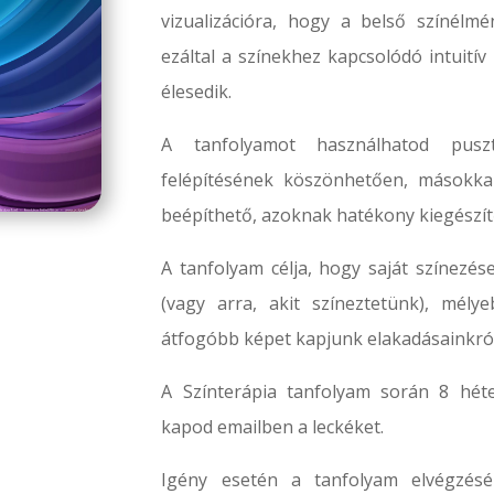
vizualizációra, hogy a belső színélm
ezáltal a színekhez kapcsolódó intuití
élesedik.
A tanfolyamot használhatod pusz
felépítésének köszönhetően, másokkal
beépíthető, azoknak hatékony kiegészítő
A tanfolyam célja, hogy saját színezé
(vagy arra, akit színeztetünk), mély
átfogóbb képet kapjunk elakadásainkról
A Színterápia tanfolyam során 8 héte
kapod emailben a leckéket.
Igény esetén a tanfolyam elvégzés