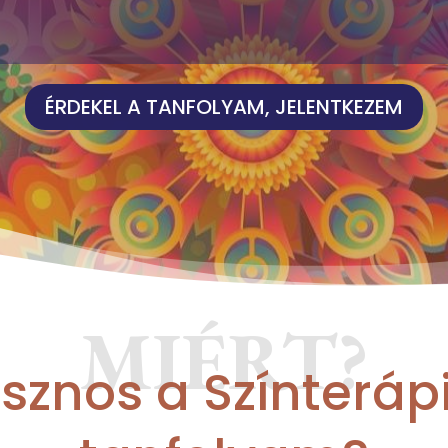
ÉRDEKEL A TANFOLYAM, JELENTKEZEM
MIÉRT?
sznos a Színteráp