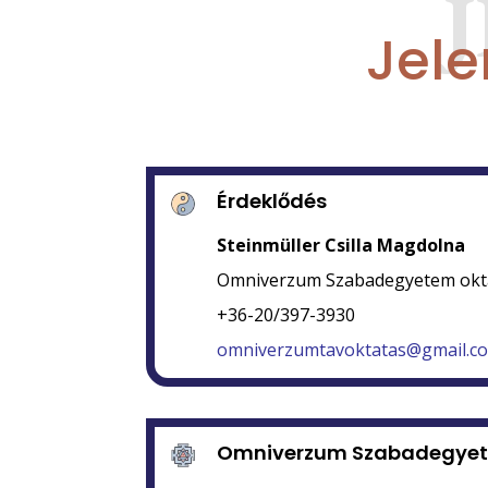
Jele
Érdeklődés
Steinmüller Csilla Magdolna
Omniverzum Szabadegyetem okta
+36-20/397-3930
omniverzumtavoktatas@gmail.c
Omniverzum Szabadegye