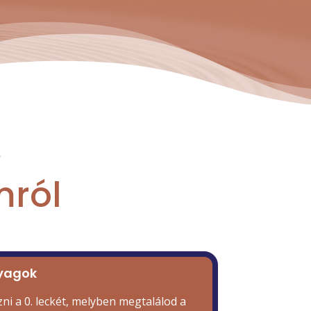
K
mról
nyagok
ni a 0. leckét, melyben megtalálod a