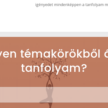
igényedet mindenképpen a tanfolyam me
yen témakörökből á
tanfolyam?