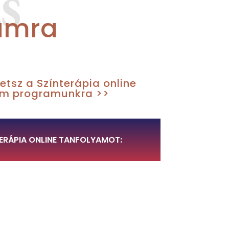
S
yamra
hetsz a Színterápia online
am programunkra >>
ERÁPIA ONLINE TANFOLYAMOT: