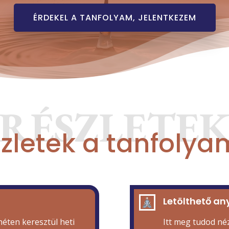
ÉRDEKEL A TANFOLYAM, JELENTKEZEM
RÉSZLETE
zletek a tanfolya
Letölthető a
héten keresztül heti
Itt meg tudod néz