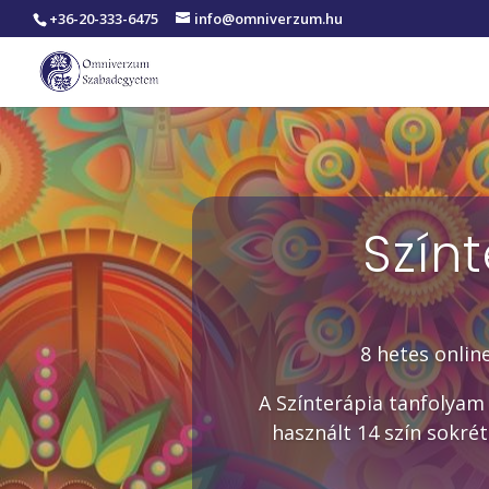
+36-20-333-6475
info@omniverzum.hu
Szín
8 hetes onli
A Színterápia tanfolyam
használt 14 szín sokrét