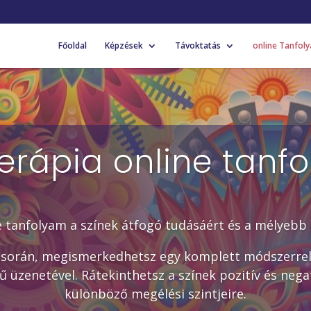
Főoldal
Képzések
Távoktatás
online Tanfol
terápia online tanf
ne tanfolyam
a színek átfogó tudásáért és a mélyebb
során, megismerkedhetsz egy komplett módszerrel, é
ű üzenetével. Rátekinthetsz a színek pozitív és negat
különböző megélési szintjeire.