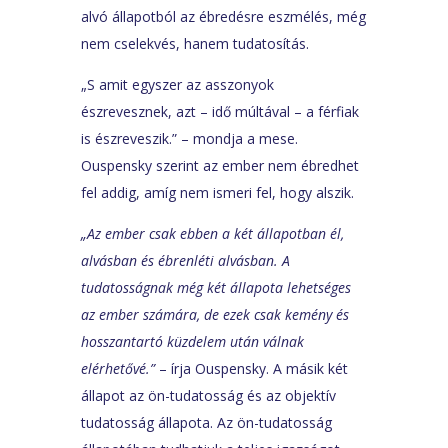
alvó állapotból az ébredésre eszmélés, még
nem cselekvés, hanem tudatosítás.
„S amit egyszer az asszonyok
észrevesznek, azt – idő múltával – a férfiak
is észreveszik.” – mondja a mese.
Ouspensky szerint az ember nem ébredhet
fel addig, amíg nem ismeri fel, hogy alszik.
„Az ember csak ebben a két állapotban él,
alvásban és ébrenléti alvásban. A
tudatosságnak még két állapota lehetséges
az ember számára, de ezek csak kemény és
hosszantartó küzdelem után válnak
elérhetővé.”
– írja Ouspensky. A másik két
állapot az ön-tudatosság és az objektív
tudatosság állapota. Az ön-tudatosság