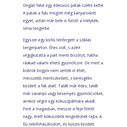
Ongari falut egy édesvizű patak szelte ketté.
A patak a falu mögött még kanyarodott
egyet, aztán már bele is futott a mélykék,
sima tengerbe.
Egyszer egy kisfiú ténfergett a sziklás
tengerparton. Éhes volt, s azért
végigkutatta a part menti bozótot, hátha
ráakad valami ehető gyümölcsre. De mert a
bokrok bogyói nem verték el éhét,
messzebb merészkedett, s keresgélni
kezdett a fák alatt. Talált már édes, talált
már savanyú vagy kesernyés gyümölcsöket,
amikor végre egy kókuszpálmára akadt.
Fent a magasban, messze a feje fölött
nagy, érett kókuszdiók lengedeztek rajta. A
fiú nekifohászkodott, és kúszni kezdett