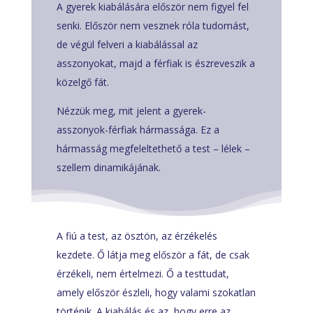
A gyerek kiabálására először nem figyel fel
senki. Először nem vesznek róla tudomást,
de végül felveri a kiabálással az
asszonyokat, majd a férfiak is észreveszik a
közelgő fát.
Nézzük meg, mit jelent a gyerek-
asszonyok-férfiak hármassága. Ez a
hármasság megfeleltethető a test – lélek –
szellem dinamikájának.
A fiú a test, az ösztön, az érzékelés
kezdete. Ő látja meg először a fát, de csak
érzékeli, nem értelmezi. Ő a testtudat,
amely először észleli, hogy valami szokatlan
történik. A kiabálás és az, hogy erre az