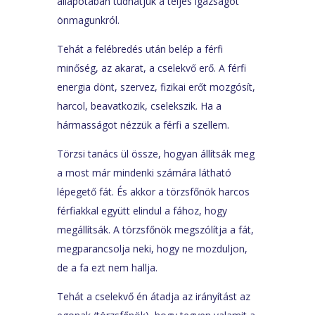
állapotában tudhatjuk a teljes igazságot
önmagunkról.
Tehát a felébredés után belép a férfi
minőség, az akarat, a cselekvő erő. A férfi
energia dönt, szervez, fizikai erőt mozgósít,
harcol, beavatkozik, cselekszik. Ha a
hármasságot nézzük a férfi a szellem.
Törzsi tanács ül össze, hogyan állítsák meg
a most már mindenki számára látható
lépegető fát. És akkor a törzsfőnök harcos
férfiakkal együtt elindul a fához, hogy
megállítsák. A törzsfőnök megszólítja a fát,
megparancsolja neki, hogy ne mozduljon,
de a fa ezt nem hallja.
Tehát a cselekvő én átadja az irányítást az