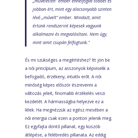
„műveletlen” ember ennélfogva többet és
jobban ért, mint egy alacsonyabb szinten
lévő „művelt” ember. Mindazt, amit
értünk rendszerint képesek vagyunk
alkalmazni és megvalósítani. Nem úgy,
mint amit csupán felfogtunk.”
És mi szükséges a megértéshez? Itt jön be
a női princípium, az asszonyok képviselik a
befogadó, érzékeny, intuitív erőt. A női
minőség képes először észrevenni a
változás jeleit, finomabb érzékelés veszi
kezdetét. A hármasságba helyezve ez a
lélek. Ha megnézzük az egész mesében a
női energia csak ezen a ponton jelenik meg.
Ez egyfajta döntő pillanat, egy küszöb
átlépése, a felébredés pillanata. Az eddig