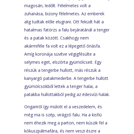
magosán, ledőlt. Félelmetes volt a
zuhanása, bizony félelmetes. Az emberek
alig tudtak előle elugrani. Ott feküdt hát a
hatalmas fatörzs a falu bejáratánál a tenger
és a patak között. Csakhogy nem
akármiféle fa volt ez a lépegető óriásfa.
Amíg koronája süvítve végigfésülte a
selymes eget, elszórta gyümölcseit. Egy
részük a tengerbe hullott, más részük a
kanyargó patakmederbe. A tengerbe hullott
gyümölcsökből lettek a tenger halai, a
patakba hullottakból pedig az édesvízi halak.
Ongariról így múlott el a veszedelem, és
még ma is szép, virágzó falu. Ha a kisfiú
nem éhezik meg a parton, nem kúszik fel a
kókuszpálmafára, és nem veszi észre a