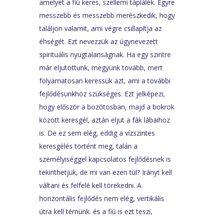
amelyet a fiú keres, szellemi táplálék. Egyre
messzebb és messzebb merészkedik, hogy
találjon valamit, ami végre csillapítja az
éhségét. Ezt nevezzük az úgynevezett
spirituális nyugtalanságnak. Ha egy szintre
már eljutottunk, megyünk tovább, mert
folyamatosan keressük azt, ami a további
fejlődésünkhöz szükséges. Ezt jelképezi,
hogy először a bozótosban, majd a bokrok
között keresgél, aztán eljut a fák lábaihoz
is. De ez sem elég, eddig a vízszintes
keresgélés történt meg, talán a
személyiséggel kapcsolatos fejlődésnek is
tekinthetjük, de mi van ezen túl? Irányt kell
váltani és felfelé kell törekedni. A
horizontális fejlődés nem elég, vertikális
útra kell térnünk. és a fiú is ezt teszi,