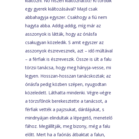
kiáltozni. No hiszen kiáltozhatott! Ki törődik
egy gyerek kiáltozásával? Majd csak
abbahagyja egyszer. Csakhogy a fiú nem
hagyta abba. Addig-addig, míg már az
asszonyok is látták, hogy az óriásfa
csakugyan közeledik. S amit egyszer az
asszonyok észrevesznek, azt – idő múltával
– a férfiak is észreveszik. Össze is ült a falu
törzsi tanácsa, hogy meg hányja-vesse, mi
legyen. Hosszan-hosszan tanácskoztak; az
óriásfa pedig közben szépen, nyugodtan
közeledett. Láthatta mindenki. Végre-végre
a törzsfőnök berekesztette a tanácsot, a
férfiak vették a pajzsukat, dárdájukat, s
mindnyájan elindultak a lépegető, menetelő
fához. Megállítják, meg bizony, még a falu
előtt. Mert ha a faóriás átbaktat a falun,