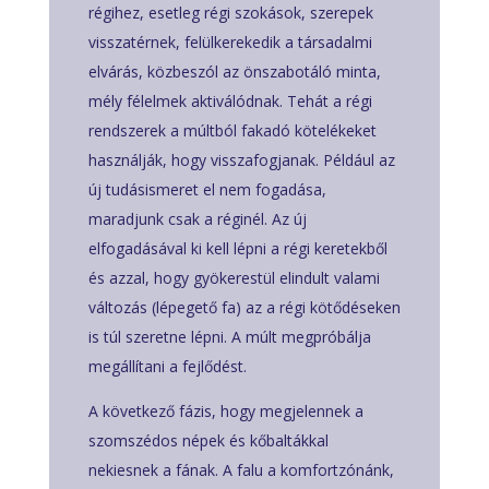
régihez, esetleg régi szokások, szerepek
visszatérnek, felülkerekedik a társadalmi
elvárás, közbeszól az önszabotáló minta,
mély félelmek aktiválódnak. Tehát a régi
rendszerek a múltból fakadó kötelékeket
használják, hogy visszafogjanak. Például az
új tudásismeret el nem fogadása,
maradjunk csak a réginél. Az új
elfogadásával ki kell lépni a régi keretekből
és azzal, hogy gyökerestül elindult valami
változás (lépegető fa) az a régi kötődéseken
is túl szeretne lépni. A múlt megpróbálja
megállítani a fejlődést.
A következő fázis, hogy megjelennek a
szomszédos népek és kőbaltákkal
nekiesnek a fának. A falu a komfortzónánk,