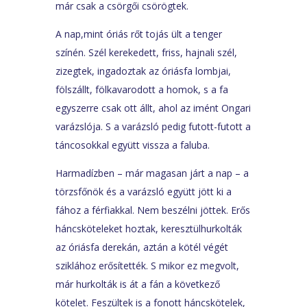
már csak a csörgői csörögtek.
A nap,mint óriás rőt tojás ült a tenger
színén. Szél kerekedett, friss, hajnali szél,
zizegtek, ingadoztak az óriásfa lombjai,
fölszállt, fölkavarodott a homok, s a fa
egyszerre csak ott állt, ahol az imént Ongari
varázslója. S a varázsló pedig futott-futott a
táncosokkal együtt vissza a faluba.
Harmadízben – már magasan járt a nap – a
törzsfőnök és a varázsló együtt jött ki a
fához a férfiakkal. Nem beszélni jöttek. Erős
háncsköteleket hoztak, keresztülhurkolták
az óriásfa derekán, aztán a kötél végét
sziklához erősítették. S mikor ez megvolt,
már hurkolták is át a fán a következő
kötelet. Feszültek is a fonott háncskötelek,