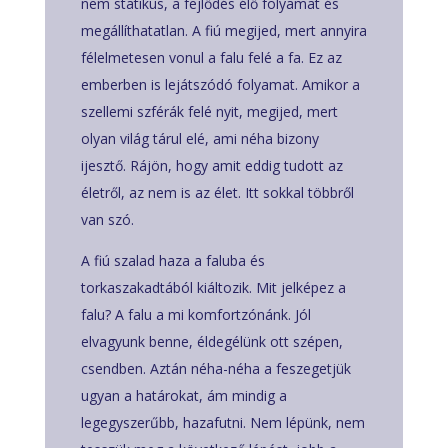
nem statikus, a fejlődés élő folyamat és
megállíthatatlan. A fiú megijed, mert annyira
félelmetesen vonul a falu felé a fa. Ez az
emberben is lejátszódó folyamat. Amikor a
szellemi szférák felé nyit, megijed, mert
olyan világ tárul elé, ami néha bizony
ijesztő. Rájön, hogy amit eddig tudott az
életről, az nem is az élet. Itt sokkal többről
van szó.
A fiú szalad haza a faluba és
torkaszakadtából kiáltozik. Mit jelképez a
falu? A falu a mi komfortzónánk. Jól
elvagyunk benne, éldegélünk ott szépen,
csendben. Aztán néha-néha a feszegetjük
ugyan a határokat, ám mindig a
legegyszerűbb, hazafutni. Nem lépünk, nem