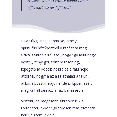
Az „élet” szóban ezáltal benne van az
eljövendő összes fejlődés.”
Ez az új-guineai népmese, amelyet
spirituális nézőpontból vizsgáltam meg
fizikai szinten arról szól, hogy egy falut nagy
veszély fenyeget, történetesen egy
lépegető fa közelít hozzá és a falu népe
attól fél, hogyha az a fa áthalad a falun,
akkor elpusztít majd mindent. Éppen ezért
meg kell állítani azt a fát, bármi áron.
Viszont, ha magasabb síkra visszük a
történetet, akkor egy teljesen más olvasata
kerül a szemünk elé.