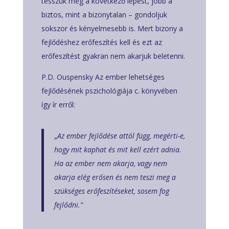
tesszük meg a következő lépést, jobb a
biztos, mint a bizonytalan – gondoljuk
sokszor és kényelmesebb is. Mert bizony a
fejlődéshez erőfeszítés kell és ezt az
erőfeszítést gyakran nem akarjuk beletenni.
P.D. Ouspensky Az ember lehetséges
fejlődésének pszichológiája c. könyvében
így ír erről:
„
Az ember fejlődése attól függ, megérti-e,
hogy mit kaphat és mit kell ezért adnia.
Ha az ember nem akarja, vagy nem
akarja elég erősen és nem teszi meg a
szükséges erőfeszítéseket, sosem fog
fejlődni.”