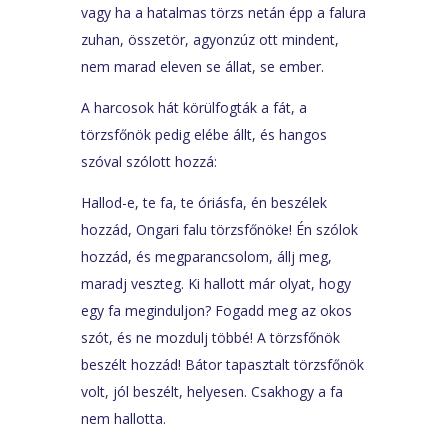
vagy ha a hatalmas törzs netán épp a falura
zuhan, összetör, agyonzúz ott mindent,
nem marad eleven se állat, se ember.
A harcosok hát körülfogták a fát, a
törzsfőnök pedig elébe állt, és hangos
szóval szólott hozzá:
Hallod-e, te fa, te óriásfa, én beszélek
hozzád, Ongari falu törzsfőnöke! Én szólok
hozzád, és megparancsolom, állj meg,
maradj veszteg. Ki hallott már olyat, hogy
egy fa meginduljon? Fogadd meg az okos
szót, és ne mozdulj többé! A törzsfőnök
beszélt hozzád! Bátor tapasztalt törzsfőnök
volt, jól beszélt, helyesen. Csakhogy a fa
nem hallotta.