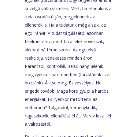
egonak (törzsfőnök), hogy tegyen valamit a
közelgő változás ellen. Mert, ha elindulunk a
tudatosodás útján, megjelennek az
ellenerők is. Ha a tudatunk még alszik, az
ego irányít. A tudat tágulásától azonban
félelmet érez, mert ha a lélek növekszik,
akkor ő háttérbe szorul. Az ego első
reakciója, védekezés minden áron.
Parancsol, kontrollál. Belső hang jelenik
meg ilyenkor az emberben (törzsfőnök szól
hozzánk): Állítsd meg! Ez veszélyes! Ne
engedd tovább! Maga köré gyűjti a harcos
energiákat. És ilyenkor mi történik az
emberben? Túlgondol, keménykedik,
ragaszkodik, ellenállást él át. Merev lesz, fél
a változástól.
De a fa nem hallja meg az ego beszédét,