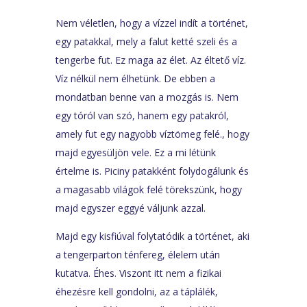
Nem véletlen, hogy a vízzel indít a történet,
egy patakkal, mely a falut ketté szeli és a
tengerbe fut. Ez maga az élet. Az éltető víz.
Víz nélkül nem élhetünk. De ebben a
mondatban benne van a mozgás is. Nem
egy tóról van szó, hanem egy patakról,
amely fut egy nagyobb víztömeg felé., hogy
majd egyesüljön vele. Ez a mi létünk
értelme is. Piciny patakként folydogálunk és
a magasabb világok felé törekszünk, hogy
majd egyszer eggyé váljunk azzal.
Majd egy kisfiúval folytatódik a történet, aki
a tengerparton ténfereg, élelem után
kutatva. Éhes. Viszont itt nem a fizikai
éhezésre kell gondolni, az a táplálék,