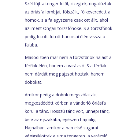
Szél fújt a tenger felől, zizegtek, ringatóztak
az óriásfa lombjai, fölszállt, fölkeveredett a
homok, s a fa egyszerre csak ott állt, ahol
az imént Ongari törzsfőnöke. S a törzsfőnök
pedig futott-futott harcosai élén vissza a
faluba.
Másodízben már nem a törzsfőnök haladt a
férfiak élén, hanem a varázsló. S a férfiak
nem dárdát meg pajzsot hoztak, hanem
dobokat.
Amikor pedig a dobok megszólaltak,
megkezdődött körben a vándorló óriásfa
körül a tánc. Hosszú tánc volt, ünnepi tánc,
bele az éjszakába, egészen hajnalig.
Hajnalban, amikor a nap első sugarai
végigsiklottak a sima tengeren, a varázsló