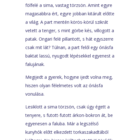
fölfelé a sima, vastag törzsön. Amint egyre
magasabbra ért, egyre jobban kitárult előtte
a világ. A part mentén körös-körül szikrát
vetett a tenger, s mint görbe kés, villogott a
patak. Ongari felé pillantott, s hát egyszerre
csak mit lát? Túlnan, a part felől egy óriásfa
baktat lassú, nyugodt lépésekkel egyenest a
falujának.
Megijedt a gyerek, hogyne ijedt volna meg,
hiszen olyan félelmetes volt az óriásfa
vonulása.
Lesiklott a sima törzsön, csak úgy égett a
tenyere, s futott-futott árkon-bokron át, be
egyenesen a faluba. Már a legszélső
kunyhók előtt elkezdett torkaszakadtából