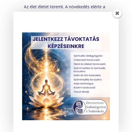
Az élet életet teremt. A növekedés elérte a
maximumát az adott formában (fa), a
forma eltűnik, új forma jelenik meg (halak),
de a fejlődés megmarad. Ez a
transzformáció azt mutatja meg, hogy nem
ragaszkodunk a fejlődés régi formáihoz és
készen állunk továbbmenni, akkor is, ha a
korábbi identitásunkat (a fa) elvesztettük. A
régi önmagunk elengedésével, meg kell
halnia annak, amik voltunk, hogy az új
minőségünk megszülethessen. Akkor dől ki
a fa, amikor nem fejleszthető tovább ebben
a formában. A Vízöntő-korszak fő motívuma
is ez: a régi struktúrák lebomlása,
szabadság, szabad áramlás, technológia
magas szintű fejlődése, új utak keresése,