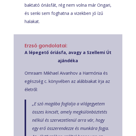
baktató óriásfát, rég nem volna már Ongari,
és senki sem foghatna a vizekben jó ízű
halakat.
Erzsó gondolatai:
A lépegető óriásfa, avagy a Szellemi Út
ajándéka
Omraam Mikhael Aivanhov a Harmónia és
egészség c. könyvében az alábbiakat írja az
életről:
„E szó magába foglalja a világegyetem
összes kincsét, amely megkülönböztetés
nélkül és szervezetlenül arra vár, hogy
egy erő összerendezze és munkára fogja.