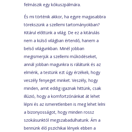
felmászik egy kókuszpálmára.
És mi történik akkor, ha egyre magasabbra
törekszünk a szellemi tartományokban?
Kitárul előttünk a világ. De ez a kitárulás
nem a külső világban értendő, hanem a
belső világunkban. Minél jobban
megismerjük a szellemi működéseket,
annál jobban magunkra is rálátunk és az
elménk, a testünk ezt úgy érzékeli, hogy
veszély fenyeget minket. Veszély, hogy
minden, amit eddig igaznak hittünk, csak
illúzió, hogy a komfortzónánkat át lehet
lépni és az ismeretlenben is meg lehet lelni
a bizonyosságot, hogy minden rossz
szokásunktól megszabadulhatunk. Ám a
bennünk élő pszichikai lények ebben a