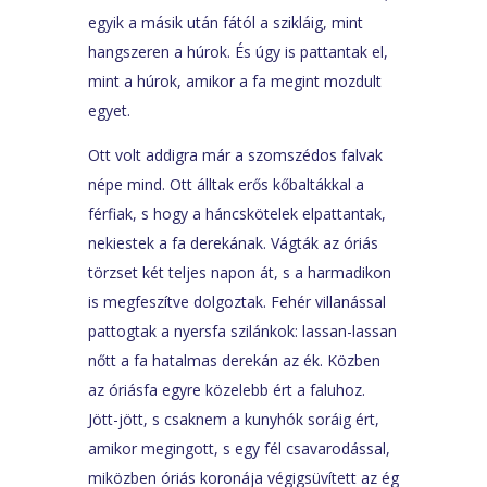
egyik a másik után fától a szikláig, mint
hangszeren a húrok. És úgy is pattantak el,
mint a húrok, amikor a fa megint mozdult
egyet.
Ott volt addigra már a szomszédos falvak
népe mind. Ott álltak erős kőbaltákkal a
férfiak, s hogy a háncskötelek elpattantak,
nekiestek a fa derekának. Vágták az óriás
törzset két teljes napon át, s a harmadikon
is megfeszítve dolgoztak. Fehér villanással
pattogtak a nyersfa szilánkok: lassan-lassan
nőtt a fa hatalmas derekán az ék. Közben
az óriásfa egyre közelebb ért a faluhoz.
Jött-jött, s csaknem a kunyhók soráig ért,
amikor megingott, s egy fél csavarodással,
miközben óriás koronája végigsüvített az ég