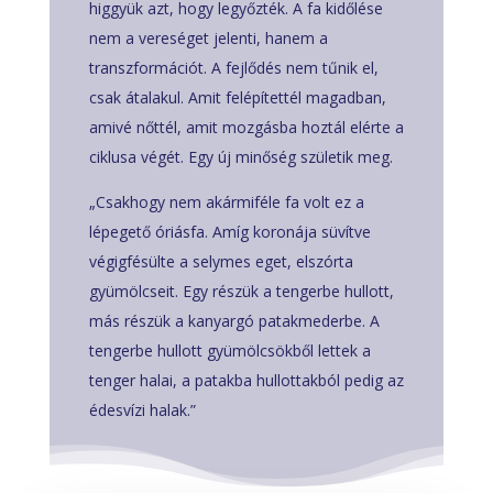
higgyük azt, hogy legyőzték. A fa kidőlése
nem a vereséget jelenti, hanem a
transzformációt. A fejlődés nem tűnik el,
csak átalakul. Amit felépítettél magadban,
amivé nőttél, amit mozgásba hoztál elérte a
ciklusa végét. Egy új minőség születik meg.
„Csakhogy nem akármiféle fa volt ez a
lépegető óriásfa. Amíg koronája süvítve
végigfésülte a selymes eget, elszórta
gyümölcseit. Egy részük a tengerbe hullott,
más részük a kanyargó patakmederbe. A
tengerbe hullott gyümölcsökből lettek a
tenger halai, a patakba hullottakból pedig az
édesvízi halak.”