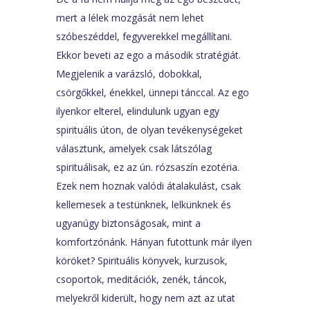
mert a lélek mozgását nem lehet
szóbeszéddel, fegyverekkel megállítani.
Ekkor beveti az ego a második stratégiát.
Megjelenik a varázsló, dobokkal,
csörgőkkel, énekkel, ünnepi tánccal. Az ego
ilyenkor elterel, elindulunk ugyan egy
spirituális úton, de olyan tevékenységeket
választunk, amelyek csak látszólag
spirituálisak, ez az ún. rózsaszín ezotéria.
Ezek nem hoznak valódi átalakulást, csak
kellemesek a testünknek, lelkünknek és
ugyanúgy biztonságosak, mint a
komfortzónánk. Hányan futottunk már ilyen
köröket? Spirituális könyvek, kurzusok,
csoportok, meditációk, zenék, táncok,
melyekről kiderült, hogy nem azt az utat