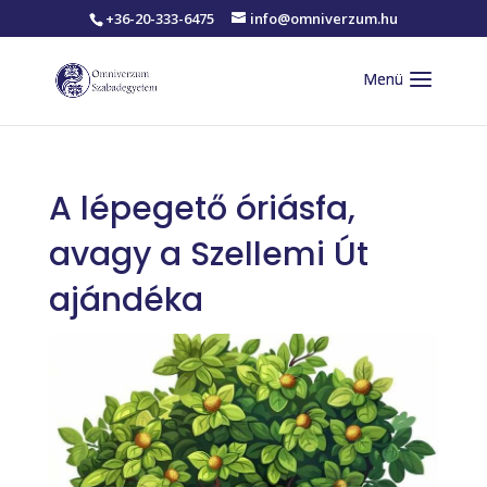
+36-20-333-6475
info@omniverzum.hu
A lépegető óriásfa,
avagy a Szellemi Út
ajándéka