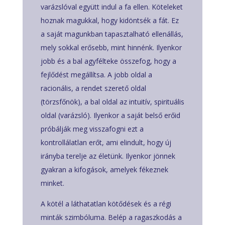
varázslóval együtt indul a fa ellen. Köteleket
hoznak magukkal, hogy kidöntsék a fát. Ez
a saját magunkban tapasztalható ellenállás,
mely sokkal erősebb, mint hinnénk. Ilyenkor
jobb és a bal agyfélteke összefog, hogy a
fejlődést megállítsa. A jobb oldal a
racionális, a rendet szerető oldal
(törzsfőnök), a bal oldal az intuitív, spirituális
oldal (varázsló). Ilyenkor a saját belső erőid
próbálják meg visszafogni ezt a
kontrollálatlan erőt, ami elindult, hogy új
irányba terelje az életünk. Ilyenkor jönnek
gyakran a kifogások, amelyek fékeznek
minket.
A kötél a láthatatlan kötődések és a régi
minták szimbóluma. Belép a ragaszkodás a