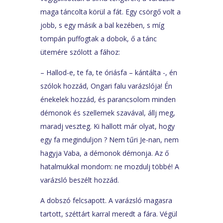
maga táncolta körül a fát. Egy csörgő volt a
jobb, s egy másik a bal kezében, s míg
tompán puffogtak a dobok, ő a tánc
ütemére szólott a fához:
– Hallod-e, te fa, te óriásfa – kántálta -, én
szólok hozzád, Ongari falu varázslója! Én
énekelek hozzád, és parancsolom minden
démonok és szellemek szavával, állj meg,
maradj veszteg. Ki hallott már olyat, hogy
egy fa meginduljon ? Nem tűri Je-nan, nem
hagyja Vaba, a démonok démonja. Az ő
hatalmukkal mondom: ne mozdulj többé! A
varázsló beszélt hozzád.
A dobszó felcsapott. A varázsló magasra
tartott, széttárt karral meredt a fára. Végül