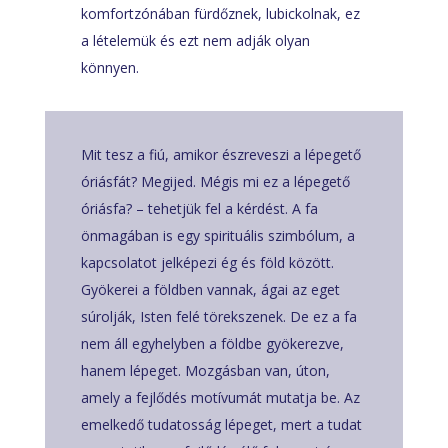
komfortzónában fürdőznek, lubickolnak, ez
a lételemük és ezt nem adják olyan
könnyen.
Mit tesz a fiú, amikor észreveszi a lépegető
óriásfát? Megijed. Mégis mi ez a lépegető
óriásfa? – tehetjük fel a kérdést. A fa
önmagában is egy spirituális szimbólum, a
kapcsolatot jelképezi ég és föld között.
Gyökerei a földben vannak, ágai az eget
súrolják, Isten felé törekszenek. De ez a fa
nem áll egyhelyben a földbe gyökerezve,
hanem lépeget. Mozgásban van, úton,
amely a fejlődés motívumát mutatja be. Az
emelkedő tudatosság lépeget, mert a tudat