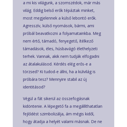
a mi kis világunk, a szomszédok, már más
világ. Eddig belső erők tépáztak minket,
most megjelennek a külső lebontó erők.
Agresszív, külső nyomások, bármi, ami
próbál beavatkozni a folyamatainkba. Meg
nem értő, támadó, fenyegető, ítélkező
támadások, éles, húsbavágó élethelyzeti
terhek. Vannak, akik nem tudják elfogadni
az átalakulásod. Kérdés elég erős-e a
törzsed? Ki tudod-e állni, ha a külvilág is
próbára tesz? Mennyire stabil az új
identitásod?
Végül a fát sikerül az összefogásnak
kidöntenie. A lépegető fa a megállíthatatlan
fejlődést szimbolizálja, ám mégis kidől,
hogy átadja a helyét valami másnak. De ne