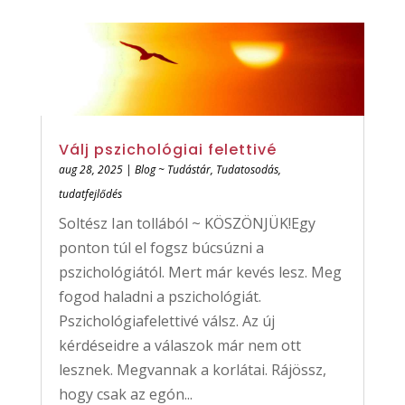
Válj pszichológiai felettivé
aug 28, 2025
|
Blog ~ Tudástár
,
Tudatosodás,
tudatfejlődés
Soltész Ian tollából ~ KÖSZÖNJÜK!Egy
ponton túl el fogsz búcsúzni a
pszichológiától. Mert már kevés lesz. Meg
fogod haladni a pszichológiát.
Pszichológiafelettivé válsz. Az új
kérdéseidre a válaszok már nem ott
lesznek. Megvannak a korlátai. Rájössz,
hogy csak az egón...