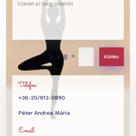
=
2 + 8
Küldés
Telefon
+36-20/913-0890
Péter Andrea Mária
Email