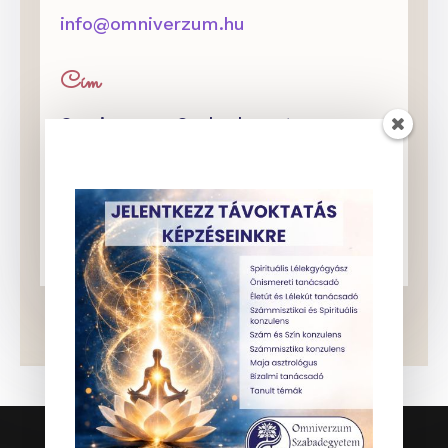
info@omniverzum.hu
Cím
Omniverzum Szabadegyetem
Budapest XIII. kerület, Váci út 4.
2 emelet 5.
82-es kapucsengő