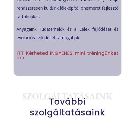
rendszeresen küldünk léleképítő, önismeret fejlesztő
tartalmakat.
Anyagaink Tudatemelők és a Lélek fejlődését és
evolúciós fejlődését támogatják.
ITT Kérheted INGYENES mini tréningünket
>>>
SZOLGÁLTATÁSAINK
További
szolgáltatásaink