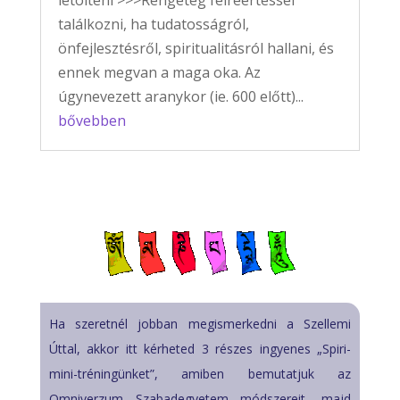
letölteni >>>Rengeteg félreértéssel
találkozni, ha tudatosságról,
önfejlesztésről, spiritualitásról hallani, és
ennek megvan a maga oka. Az
úgynevezett aranykor (ie. 600 előtt)...
bővebben
Ha szeretnél jobban megismerkedni a Szellemi
Úttal, akkor itt kérheted 3 részes ingyenes „Spiri-
mini-tréningünket”, amiben bemutatjuk az
Omniverzum Szabadegyetem módszereit, majd