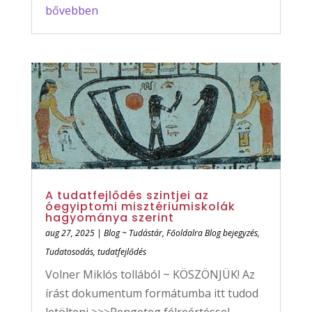
bővebben
A tudatfejlődés szintjei az
óegyiptomi misztériumiskolák
hagyománya szerint
aug 27, 2025
|
Blog ~ Tudástár
,
Főoldalra Blog bejegyzés
,
Tudatosodás, tudatfejlődés
Volner Miklós tollából ~ KÖSZÖNJÜK! Az
írást dokumentum formátumba itt tudod