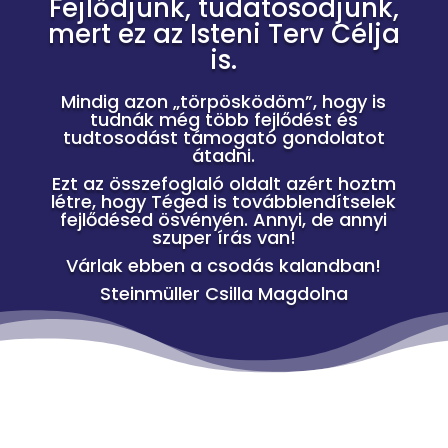
Fejlődjünk, tudatosodjunk,
mert ez az Isteni Terv Célja
is.
Mindig azon „törpösködöm”, hogy is
tudnák még több fejlődést és
tudtosodást támogató gondolatot
átadni.
Ezt az összefoglaló oldalt azért hoztm
létre, hogy Téged is továbblendítselek
fejlődésed ösvényén. Annyi, de annyi
szuper írás van!
Várlak ebben a csodás kalandban!
Steinmüller Csilla Magdolna