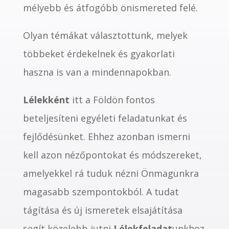
mélyebb és átfogóbb önismereted felé.
Olyan témákat választottunk, melyek
többeket érdekelnek és gyakorlati
haszna is van a mindennapokban.
Lélekként
itt a Földön fontos
beteljesíteni egyéleti feladatunkat és
fejlődésünket. Ehhez azonban ismerni
kell azon nézőpontokat és módszereket,
amelyekkel rá tuduk nézni Önmagunkra
magasabb szempontokból. A tudat
tágítása és új ismeretek elsajátítása
segít közelebb jutni
Lélekfeladat
unkhoz