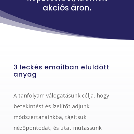
akciós áron.
3 leckés emailban elüldött
anyag
A tanfolyam válogatásunk célja, hogy
betekintést és ízelítőt adjunk
módszertanainkba, tágítsuk
nézőpontodat, és utat mutassunk