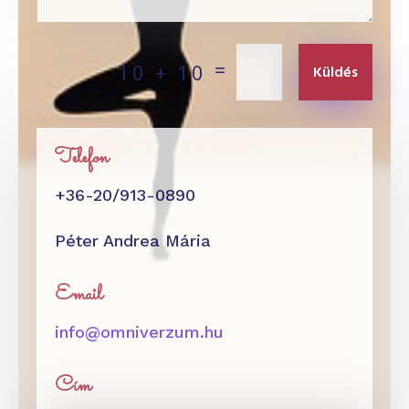
=
10 + 10
Küldés
Telefon
+36-20/913-0890
Péter Andrea Mária
Email
info@omniverzum.hu
Cím