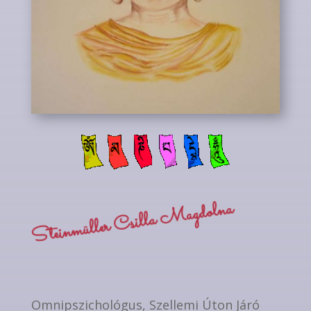
Steinmüller Csilla Magdolna
Omnipszichológus, Szellemi Úton Járó