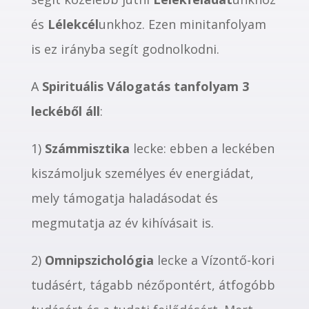
és
Lélekcél
unkhoz. Ezen minitanfolyam
is ez irányba segít godnolkodni.
A
Spirituális Válogatás tanfolyam 3
leckéből áll
:
1)
Számmisztika
lecke: ebben a leckében
kiszámoljuk személyes év energiádat,
mely támogatja haladásodat és
megmutatja az év kihívásait is.
2)
Omnipszichológia
lecke a Vízontő-kori
tudásért, tágabb nézőpontért, átfogóbb