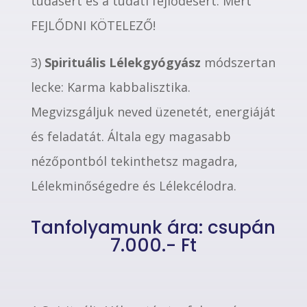
tudásért és a tudati fejlődésért. Mert
FEJLŐDNI KÖTELEZŐ!
3)
Spirituális
Lélekgyógyász
módszertan
lecke: Karma kabbalisztika.
Megvizsgáljuk neved üzenetét, energiáját
és feladatát. Általa egy magasabb
nézőpontból tekinthetsz magadra,
Lélekminőségedre és Lélekcélodra.
Tanfolyamunk ára: csupán
7.000.- Ft