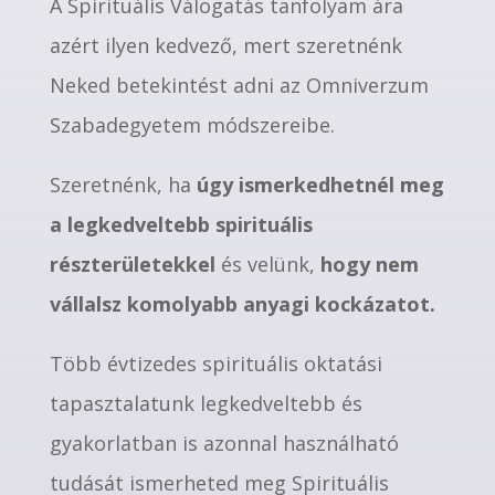
A Spirituális Válogatás tanfolyam ára
azért ilyen kedvező, mert szeretnénk
Neked betekintést adni az Omniverzum
Szabadegyetem módszereibe.
Szeretnénk, ha
úgy ismerkedhetnél meg
a legkedveltebb spirituális
részterületekkel
és velünk,
hogy nem
vállalsz komolyabb anyagi kockázatot.
Több évtizedes spirituális oktatási
tapasztalatunk legkedveltebb és
gyakorlatban is azonnal használható
tudását ismerheted meg Spirituális