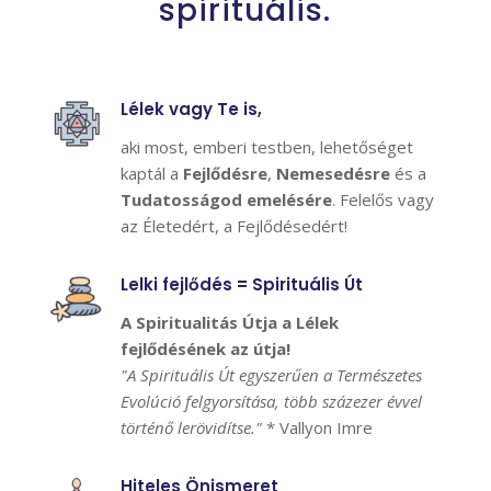
spirituális.
Lélek vagy Te is,
aki most, emberi testben, lehetőséget
kaptál a
Fejlődésre
,
Nemesedésre
és a
Tudatosságod emelésére
. Felelős vagy
az Életedért, a Fejlődésedért!
Lelki fejlődés = Spirituális Út
A Spiritualitás Útja a Lélek
fejlődésének az útja!
"A Spirituális Út egyszerűen a Természetes
Evolúció felgyorsítása, több százezer évvel
történő lerövidítse."
* Vallyon Imre
Hiteles Önismeret