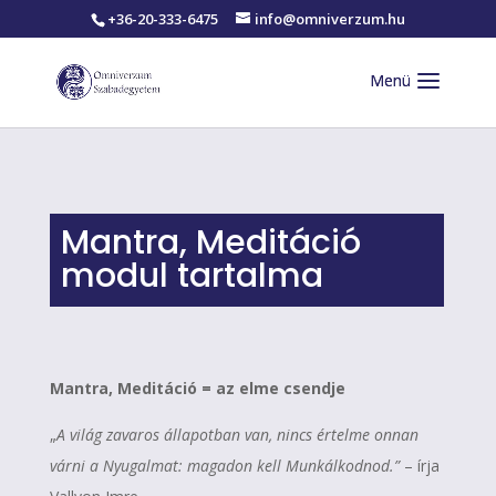
+36-20-333-6475
info@omniverzum.hu
Mantra, Meditáció
modul tartalma
Mantra, Meditáció = az elme csendje
„
A világ zavaros állapotban van, nincs értelme onnan
várni a Nyugalmat: magadon kell Munkálkodnod.”
– írja