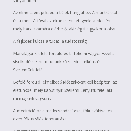
Vallyon Imre.
Az elme csendje kapu a Lélek hangjához. A mantrákkal
és a meditációval az elme csendjét igyekszünk elérni,
mely bárki számára elérhető, aki végzi a gyakorlatokat.
A fejlődés kulcsa a tudat, a tudatosság.
Mai világunk kifelé forduló és birtokolni vágyó. Ezzel a
viselkedéssel nem tudunk közeledni Lelkünk és
Szellemünk felé.
Befelé forduló, elmélkedő időszakokat kell beépíteni az
életünkbe, mely kaput nyit Szellemi Lényünk felé, aki
mi magunk vagyunk.
A meditáció az elme lecsendesítése, fókuszálása, és
ezen fókuszálás fenntartása.