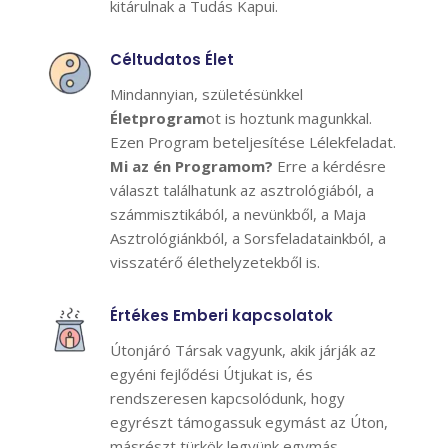
kitárulnak a Tudás Kapui.
Céltudatos Élet
Mindannyian, születésünkkel
Életprogram
ot is hoztunk magunkkal.
Ezen Program beteljesítése Lélekfeladat.
Mi az én Programom?
Erre a kérdésre
választ találhatunk az asztrológiából, a
számmisztikából, a nevünkből, a Maja
Asztrológiánkból, a Sorsfeladatainkból, a
visszatérő élethelyzetekből is.
Értékes Emberi kapcsolatok
Útonjáró Társak vagyunk, akik járják az
egyéni fejlődési Útjukat is, és
rendszeresen kapcsolódunk, hogy
egyrészt támogassuk egymást az Úton,
másrészt türkök legyünk egymás