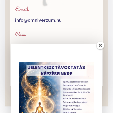
Email
info@omniverzum.hu
Cím
Omniverzum Szabadegyetem
Budapest XIII. kerület, Váci út 4.
2 emelet 5.
82-es kapucsengő