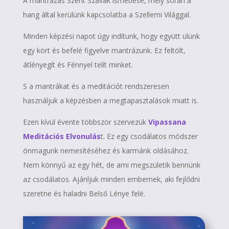
A mantrázás Szent Szavak ismétlése, mely során a
hang által kerülünk kapcsolatba a Szellemi Világgal.
Minden képzési napot úgy indítunk, hogy együtt ülünk
egy kört és befelé figyelve mantrázunk. Ez feltölt,
átlényegít és Fénnyel telít minket.
S a mantrákat és a meditációt rendszeresen
használjuk a képzésben a megtapasztalások miatt is.
Ezen kívül évente többször szervezük
Vipassana
Meditációs Elvonulás
t. Ez egy csodálatos módszer
önmagunk nemesítéséhez és karmánk oldásához.
Nem könnyű az egy hét, de ami megszületik bennünk
az csodálatos. Ajánljuk minden embernek, aki fejlődni
szeretne és haladni Belső Lénye felé.