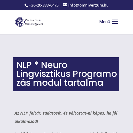
+36-20-333-6475
info@omniverzum.hu
NLP * Neuro
Lingvisztikus Programo
zás modul tartalma
Az NLP feltár, tudatosít, és változtat-ni képes, ha jól
alkalmazod!