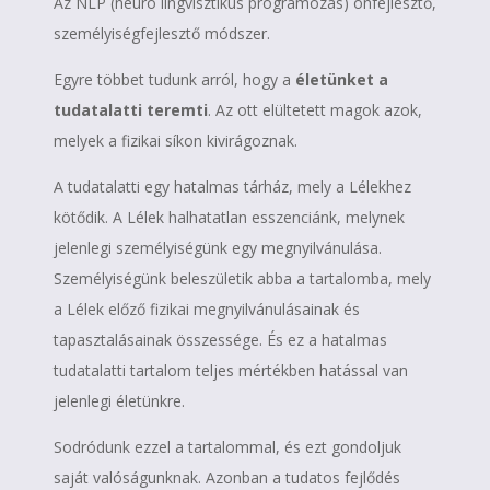
Az NLP (neuro lingvisztikus programozás) önfejlesztő,
személyiségfejlesztő módszer.
Egyre többet tudunk arról, hogy a
életünket a
tudatalatti teremti
. Az ott elültetett magok azok,
melyek a fizikai síkon kivirágoznak.
A tudatalatti egy hatalmas tárház, mely a Lélekhez
kötődik. A Lélek halhatatlan esszenciánk, melynek
jelenlegi személyiségünk egy megnyilvánulása.
Személyiségünk beleszületik abba a tartalomba, mely
a Lélek előző fizikai megnyilvánulásainak és
tapasztalásainak összessége. És ez a hatalmas
tudatalatti tartalom teljes mértékben hatással van
jelenlegi életünkre.
Sodródunk ezzel a tartalommal, és ezt gondoljuk
saját valóságunknak. Azonban a tudatos fejlődés