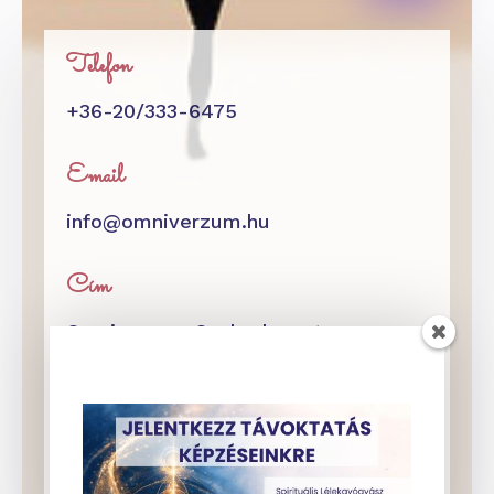
Telefon
+36-20/333-6475
Email
info@omniverzum.hu
Cím
Omniverzum Szabadegyetem
Budapest XIII. kerület, Váci út 4.
2 emelet 5.
82-es kapucsengő