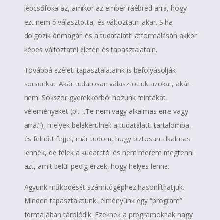
lépcsőfoka az, amikor az ember ráébred arra, hogy
ezt nem ő választotta, és változtatni akar. S ha
dolgozik önmagán és a tudatalatti átformálásán akkor
képes változtatni életén és tapasztalatain.
Továbbá ezéleti tapasztalataink is befolyásolják
sorsunkat. Akár tudatosan választottuk azokat, akár
nem. Sokszor gyerekkorból hozunk mintákat,
véleményeket (pl.: „Te nem vagy alkalmas erre vagy
arra.”), melyek belekerülnek a tudatalatti tartalomba,
és felnőtt fejjel, már tudom, hogy biztosan alkalmas
lennék, de félek a kudarctól és nem merem megtenni
azt, amit belül pedig érzek, hogy helyes lenne.
Agyunk működését számítógéphez hasonlíthatjuk.
Minden tapasztalatunk, élményünk egy “program”
formájában tárolódik. Ezeknek a programoknak nagy