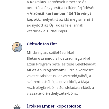
A Kozmikus Törvények ismerete és
betartása felgyorsítja Lelkünk fejlődését.
A
Vízöntő-kori ember 136 Törvényt
kapott
, melyet itt az idő megismerni. S
aki nyitott az Új Tudás felé, annak
kitárulnak a Tudás Kapui.
Céltudatos Élet
Mindannyian, születésünkkel
Életprogram
ot is hoztunk magunkkal.
Ezen Program beteljesítése Lélekfeladat.
Mi az én Programom?
Erre a kérdésre
választ találhatunk az asztrológiából, a
számmisztikából, a nevünkből, a Maja
Asztrológiánkból, a Sorsfeladatainkból, a
visszatérő élethelyzetekből is.
Értékes Emberi kapcsolatok