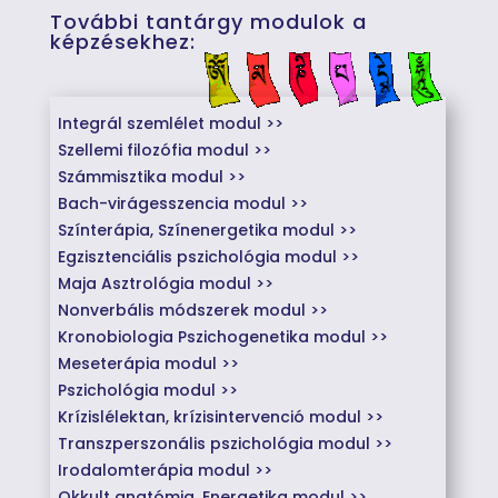
További tantárgy modulok a
képzésekhez:
Integrál szemlélet modul >>
Szellemi filozófia modul >>
Számmisztika modul >>
Bach-virágesszencia modul >>
Színterápia, Színenergetika modul >>
Egzisztenciális pszichológia modul >>
Maja Asztrológia modul >>
Nonverbális módszerek modul >>
Kronobiologia Pszichogenetika modul >>
Meseterápia modul >>
Pszichológia modul >>
Krízislélektan, krízisintervenció modul >>
Transzperszonális pszichológia modul >>
Irodalomterápia modul >>
Okkult anatómia, Energetika modul >>