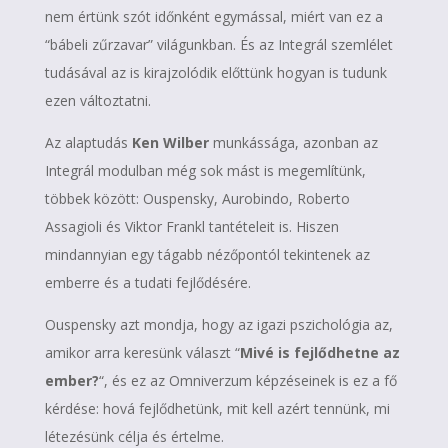
nem értünk szót időnként egymással, miért van ez a
“bábeli zűrzavar” világunkban. És az Integrál szemlélet
tudásával az is kirajzolódik előttünk hogyan is tudunk
ezen változtatni.
Az alaptudás
Ken Wilber
munkássága, azonban az
Integrál modulban még sok mást is megemlítünk,
többek között: Ouspensky, Aurobindo, Roberto
Assagioli és Viktor Frankl tantételeit is. Hiszen
mindannyian egy tágabb nézőpontól tekintenek az
emberre és a tudati fejlődésére.
Ouspensky azt mondja, hogy az igazi pszichológia az,
amikor arra keresünk választ “
Mivé is fejlődhetne az
ember?
“, és ez az Omniverzum képzéseinek is ez a fő
kérdése: hová fejlődhetünk, mit kell azért tennünk, mi
létezésünk célja és értelme.