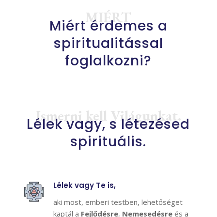
MIÉRT
Miért érdemes a
spiritualitással
foglalkozni?
Ismerni kell Világunkat.
Lélek vagy, s létezésed
spirituális.
Lélek vagy Te is,
aki most, emberi testben, lehetőséget
kaptál a
Fejlődésre
,
Nemesedésre
és a