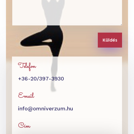
Küldés
Telefon
+36-20/397-3930
Email
info@omniverzum.hu
Cím