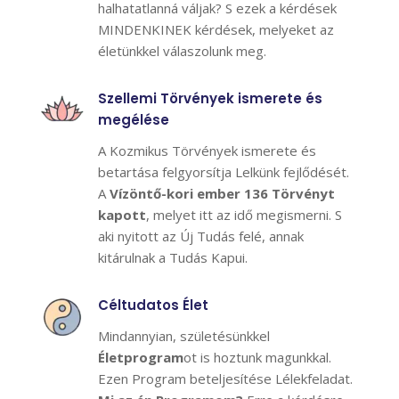
halhatatlanná váljak? S ezek a kérdések
MINDENKINEK kérdések, melyeket az
életünkkel válaszolunk meg.
Szellemi Törvények ismerete és
megélése
A Kozmikus Törvények ismerete és
betartása felgyorsítja Lelkünk fejlődését.
A
Vízöntő-kori ember 136 Törvényt
kapott
, melyet itt az idő megismerni. S
aki nyitott az Új Tudás felé, annak
kitárulnak a Tudás Kapui.
Céltudatos Élet
Mindannyian, születésünkkel
Életprogram
ot is hoztunk magunkkal.
Ezen Program beteljesítése Lélekfeladat.