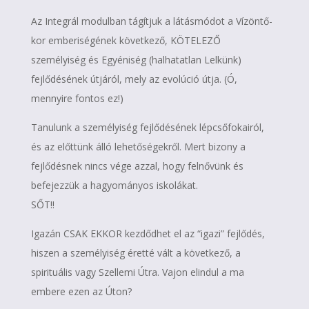
Az Integrál modulban tágítjuk a látásmódot a Vízöntő-
kor emberiségének következő, KÖTELEZŐ
személyiség és Egyéniség (halhatatlan Lelkünk)
fejlődésének útjáról, mely az evolúció útja. (Ó,
mennyire fontos ez!)
Tanulunk a személyiség fejlődésének lépcsőfokairól,
és az előttünk álló lehetőségekről. Mert bizony a
fejlődésnek nincs vége azzal, hogy felnővünk és
befejezzük a hagyományos iskolákat.
SŐT!!
Igazán CSAK EKKOR kezdődhet el az “igazi” fejlődés,
hiszen a személyiség éretté vált a következő, a
spirituális vagy Szellemi Útra. Vajon elindul a ma
embere ezen az Úton?