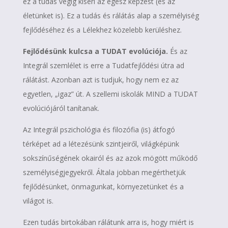
ez a tudás végig kíséri az egész képzést (és az
életünket is). Ez a tudás és rálátás alap a személyiség
fejlődéséhez és a Lélekhez közelebb kerüléshez.
Fejlődésünk kulcsa a TUDAT evolúciója.
És az
Integrál szemlélet is erre a Tudatfejlődési útra ad
rálátást. Azonban azt is tudjuk, hogy nem ez az
egyetlen, „igaz” út. A szellemi iskolák MIND a TUDAT
evolúciójáról tanítanak.
Az Integrál pszichológia és filozófia (is) átfogó
térképet ad a létezésünk szintjeiről, világképünk
sokszínűségének okairól és az azok mögött működő
személyiségjegyekről. Általa jobban megérthetjük
fejlődésünket, önmagunkat, környezetünket és a
világot is.
Ezen tudás birtokában rálátunk arra is, hogy miért is