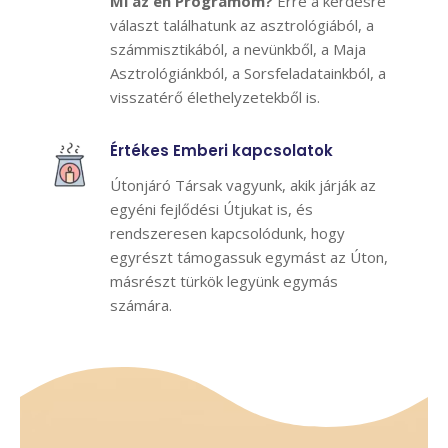
Mi az én Programom?
Erre a kérdésre
választ találhatunk az asztrológiából, a
számmisztikából, a nevünkből, a Maja
Asztrológiánkból, a Sorsfeladatainkból, a
visszatérő élethelyzetekből is.
Értékes Emberi kapcsolatok
Útonjáró Társak vagyunk, akik járják az
egyéni fejlődési Útjukat is, és
rendszeresen kapcsolódunk, hogy
egyrészt támogassuk egymást az Úton,
másrészt türkök legyünk egymás
számára.