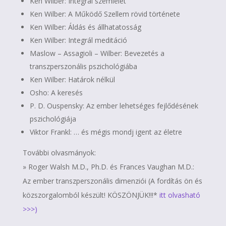
Ken Wilber: Integrál szemlélet
Ken Wilber: A Működő Szellem rövid története
Ken Wilber: Áldás és állhatatosság
Ken Wilber: Integrál meditáció
Maslow – Assagioli – Wilber: Bevezetés a
transzperszonális pszichológiába
Ken Wilber: Határok nélkül
Osho: A keresés
P. D. Ouspensky: Az ember lehetséges fejlődésének
pszichológiája
Viktor Frankl: … és mégis mondj igent az életre
További olvasmányok:
» Roger Walsh M.D., Ph.D. és Frances Vaughan M.D.:
Az ember transzperszonális dimenziói (A fordítás ön és
közszorgalomból készült! KÖSZÖNJÜK!!!*
itt olvasható
>>>)