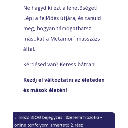
Ne hagyd ki ezt a lehetőséget!
Lépj a fejlődés útjára, és tanuld
meg, hogyan támogathatsz
másokat a Metamorf masszázs
által.
Kérdésed van? Keress bátran!
Kezdj el változtatni az életeden
és mások életén!
←
Előző BLOG bejegyzés | Szellemi filozófia ~
online tanfolyam ismertető 2. rész