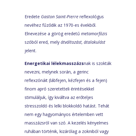
Eredete
Gaston Saint-Pierre
reflexológus
nevéhez fűződik az 1970-es évekből.
Elnevezése a görög eredetű
metamorfózis
szóból ered, mely
átváltozást, átalakulást
jelent.
Energetikai lélekmasszázs
nak is szokták
nevezni, melynek során, a gerinc
reflexzónáit (lábfejen, kézfejen és a fejen)
finom apró szeretetteli érintésekkel
stimuláljuk, így kiváltva az erőteljes
stresszoldó és lelki blokkoldó hatást. Tehát
nem egy hagyományos értelemben vett
masszázsról van szó. A kezelés kényelmes
ruhában történik, kizárólag a zokniból vagy