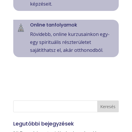
képzéseit.
Online tanfolyamok
Rövidebb, online kurzusainkon egy-
egy spirituális részterületet
sajátíthatsz el, akár otthonodból.
Legutóbbi bejegyzések