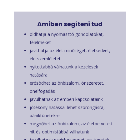
Amiben segíteni tud
oldhatja a nyomasztó gondolatokat,
félelmeket
javíthatja az élet minőséget, életkedvet,
életszemléletet
nyitottabbá válhatunk a kezelések
hatására
erősödhet az önbizalom, önszeretet,
önelfogadás
javulhatnak az emberi kapcsolataink
jótékony hatással lehet szorongásra,
pániktünetekre
megnőhet az önbizalom, az életbe vetett
hit és optimistábbá válhatunk
javulhatnak pszichoszomatikus tünetek