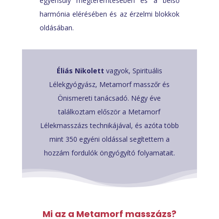
egyensúly megteremtésében és a belső
harmónia elérésében és az érzelmi blokkok
oldásában.
Éliás Nikolett
vagyok, Spirituális
Lélekgyógyász, Metamorf masszőr és
Önismereti tanácsadó. Négy éve
találkoztam először a Metamorf
Lélekmasszázs technikájával, és azóta több
mint 350 egyéni oldással segítettem a
hozzám fordulók öngyógyító folyamatait.
Mi az a Metamorf masszázs?