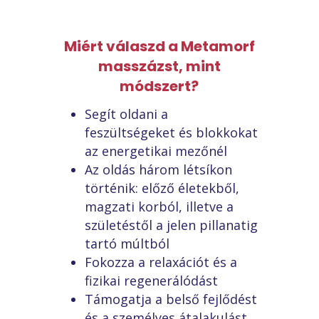
Miért válaszd a Metamorf
masszázst, mint
módszert?
Segít oldani a
feszültségeket és blokkokat
az energetikai mezőnél
Az oldás három létsíkon
történik: előző életekből,
magzati korból, illetve a
születéstől a jelen pillanatig
tartó múltból
Fokozza a relaxációt és a
fizikai regenerálódást
Támogatja a belső fejlődést
és a személyes átalakulást