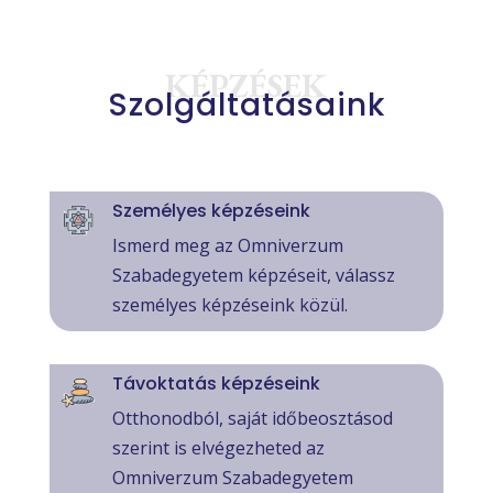
KÉPZÉSEK
Szolgáltatásaink
Személyes képzéseink
Ismerd meg az Omniverzum
Szabadegyetem képzéseit, válassz
személyes képzéseink közül.
Távoktatás képzéseink
Otthonodból, saját időbeosztásod
szerint is elvégezheted az
Omniverzum Szabadegyetem