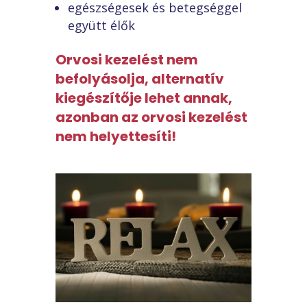
egészségesek és betegséggel
együtt élők
Orvosi kezelést nem
befolyásolja, alternatív
kiegészítője lehet annak,
azonban az orvosi kezelést
nem helyettesíti!