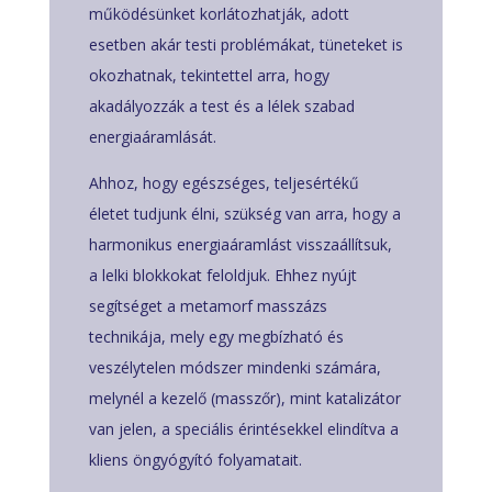
működésünket korlátozhatják, adott
esetben akár testi problémákat, tüneteket is
okozhatnak, tekintettel arra, hogy
akadályozzák a test és a lélek szabad
energiaáramlását.
Ahhoz, hogy egészséges, teljesértékű
életet tudjunk élni, szükség van arra, hogy a
harmonikus energiaáramlást visszaállítsuk,
a lelki blokkokat feloldjuk. Ehhez nyújt
segítséget a metamorf masszázs
technikája, mely egy megbízható és
veszélytelen módszer mindenki számára,
melynél a kezelő (masszőr), mint katalizátor
van jelen, a speciális érintésekkel elindítva a
kliens öngyógyító folyamatait.