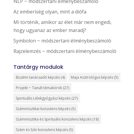
NLP ~ módszertani élménybeszámoló
Az emberiség olyan, mint a diófa
Mi történik, amikor az élet már nem engedi,
hogy ugyanaz az ember maradj?
Symbolon ~ módszertani élménybeszámoló
Rajzelemzés ~ módszertani élménybeszámoló
Tantárgy modulok
Bizalmi tanácsadó képzés
(4)
Maja Asztrológus képzés
(5)
Projekt ~ Tanult témakörök
(27)
Spirituális Lélekgyógyász képzés
(27)
Számmisztikai konzulens képzés
(5)
Számmisztika és Spirituális konzulens képzés
(18)
Szám és Szín konzulens képzés
(5)