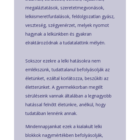
megaláztatások, szeretetmegvonások,
lelkiismeretfurdalások, feldolgozatlan gyász,
veszteség, szégyenérzet, melyek nyomot
hagynak a lelkünkben és gyakran
elraktározódnak a tudatalattink mélyén.
Sokszor ezekre a lelki hatásokra nem
emlékszünk, tudattalanul befolyásolják az
életünket, ezáltal korlátozza, beszűkíti az
életterünket. A gyermekkorban megélt
sérüléseink vannak általában a legnagyobb
hatással felnőtt életünkre, anélkül, hogy
tudatában lennénk annak.
Mindennapjainkat ezek a kialakult lelki
blokkok nagymértékben befolyásolják,