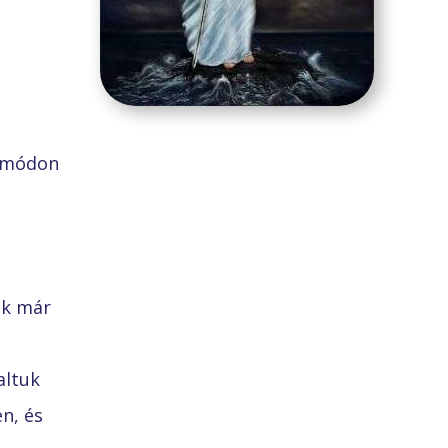
 módon
nk már
altuk
n, és