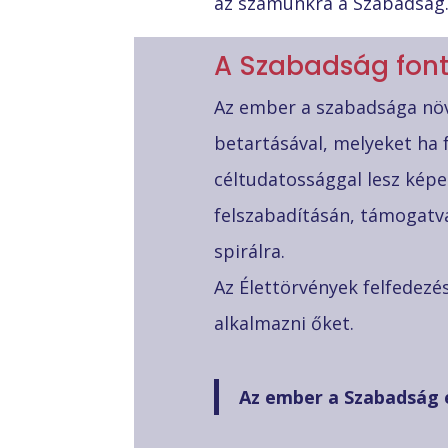
az számunkra a Szabadság
A Szabadság fon
Az ember a szabadsága növ
betartásával, melyeket ha 
céltudatossággal lesz képe
felszabadításán, támogatva
spirálra.
Az Élettörvények felfedezé
alkalmazni őket.
Az ember a Szabadság é