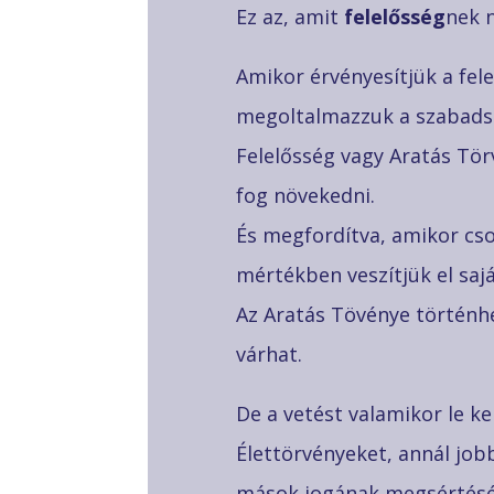
Ez az, amit
felelősség
nek 
Amikor érvényesítjük a fel
megoltalmazzuk a szabads
Felelősség vagy Aratás Tö
fog növekedni.
És megfordítva, amikor cso
mértékben veszítjük el saj
Az Aratás Tövénye történh
várhat.
De a vetést valamikor le ke
Élettörvényeket, annál jobb
mások jogának megsértését