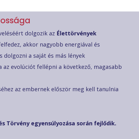
.
tossága
eléséért dolgozik az
Élettörvények
felfedez, akkor nagyobb energiával és
s dolgozni a saját és más lények
 az evolúciót fellépni a következő, magasabb
séhez az embernek először meg kell tanulnia
s Törvény egyensúlyozása során fejlődik.