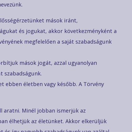
nevezünk.
elősségérzetünket mások iránt,
águkat és jogukat, akkor következményként a
rvényének megfelelően a saját szabadságunk
rbítjuk mások jogát, azzal ugyanolyan
át szabadságunk.
et ebben életben vagy később. A Törvény
ll aratni. Minél jobban ismerjük az
an élhetjük az életünket. Akkor elkerüljük
 és így nagyobb szabadságunk van azáltal,