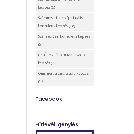
képzés
(5)
Számmisztika és Spirituális
konzulens képzés
(18)
Szám és Szín konzulens képzés
(5)
ÉletÚt és LélekÚt tanácsadó
képzés
(22)
Önismereti tanácsadó képzés
(18)
Facebook
Hírlevél igénylés