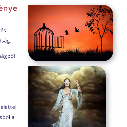
énye
 és
dság.
ságból
élettel
sből a