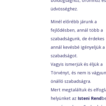
boldogsághoz, örömhöz és
üdvösséghez.
Minél előrébb járunk a
fejlődésben, annál több a
szabadságunk, de érdekes
annál kevésbé igényeljük a
szabadságot.
Vagyis ismerjük és éljük a
Törvényt, és nem is vágyu
önálló szabadságra.
Mert megtaláltuk és elfogl
helyünket az
Isteni Rend
be