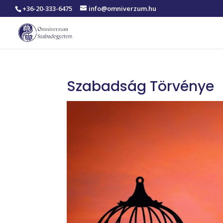
+36-20-333-6475
info@omniverzum.hu
Szabadság Törvénye