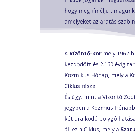
hogy megkíméljük magunkat
amelyeket az aratás szab 
A
Vízöntő-kor
mely 1962-b
kezdődött és 2.160 évig tar
Kozmikus Hónap, mely a K
Ciklus része.
És úgy, mint a Vízöntő Zod
jegyben a Kozmius Hónapb
két uralkodó bolygó hatása
áll ez a Ciklus, mely a
Szat