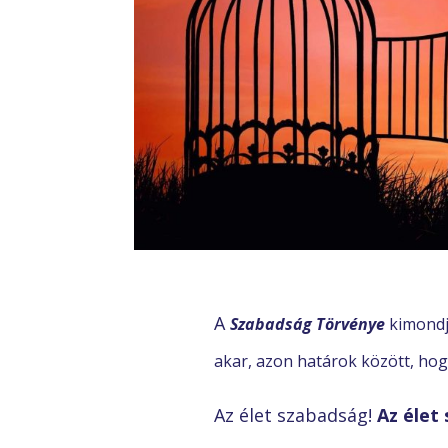
A
Szabadság Törvénye
kimondj
akar, azon határok között, ho
Az élet szabadság!
Az élet