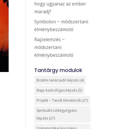
hogy ugyanaz az ember
maradj?
Symbolon ~ módszertani
élménybeszámoló
Rajzelemzés ~
módszertani
élménybeszámoló
Tantárgy modulok
Bizalmi tanácsadó képzés
(4)
Maja Asztrológus képzés
(5)
Projekt ~ Tanult témakörök
(27)
Spirituális Lélekgyógyász
képzés
(27)
Számmisztikai konzulens