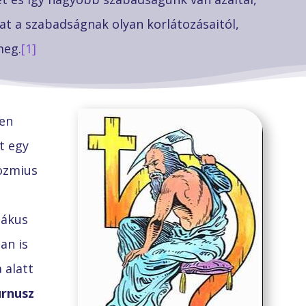
 a szabadságnak olyan korlátozásaitól,
meg.
[1]
en
t egy
ozmius
iákus
an is
 alatt
urnusz