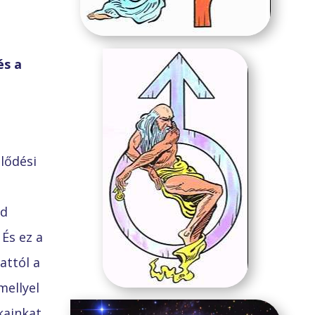
és a
lődési
ad
És ez a
attól a
mellyel
kainkat.