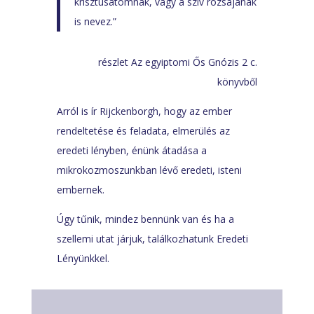
krisztusatomnak, vagy a szív rózsájának
is nevez.”
részlet Az egyiptomi Ős Gnózis 2 c.
könyvből
Arról is ír Rijckenborgh, hogy az ember
rendeltetése és feladata, elmerülés az
eredeti lényben, énünk átadása a
mikrokozmoszunkban lévő eredeti, isteni
embernek.
Úgy tűnik, mindez bennünk van és ha a
szellemi utat járjuk, találkozhatunk Eredeti
Lényünkkel.