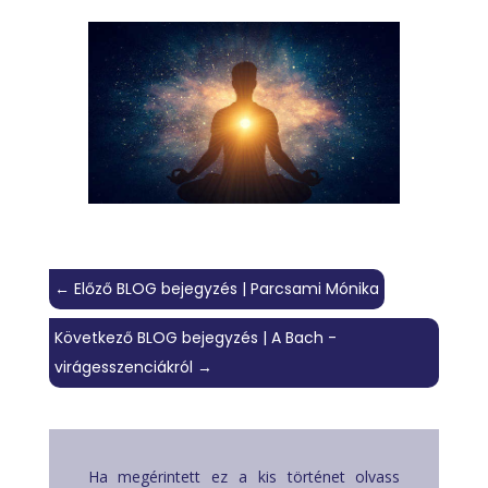
←
Előző BLOG bejegyzés | Parcsami Mónika
Következő BLOG bejegyzés | A Bach -
virágesszenciákról
→
Ha megérintett ez a kis történet olvass