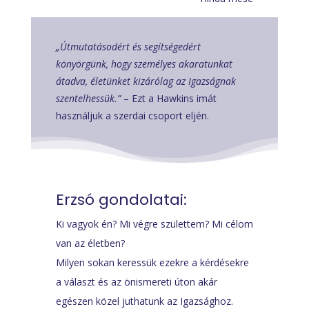
„Útmutatásodért és segítségedért
könyörgünk, hogy személyes akaratunkat
átadva, életünket kizárólag az Igazságnak
szentelhessük.”
– Ezt a Hawkins imát
használjuk a szerdai csoport eljén.
Erzsó gondolatai:
Ki vagyok én? Mi végre születtem? Mi célom
van az életben?
Milyen sokan keressük ezekre a kérdésekre
a választ és az önismereti úton akár
egészen közel juthatunk az Igazsághoz.