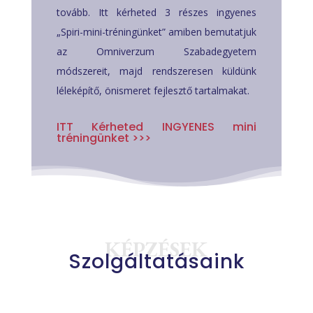
tovább. Itt kérheted 3 részes ingyenes
„Spiri-mini-tréningünket” amiben bemutatjuk
az Omniverzum Szabadegyetem
módszereit, majd rendszeresen küldünk
léleképítő, önismeret fejlesztő tartalmakat.
ITT Kérheted INGYENES mini
tréningünket >>>
KÉPZÉSEK
Szolgáltatásaink