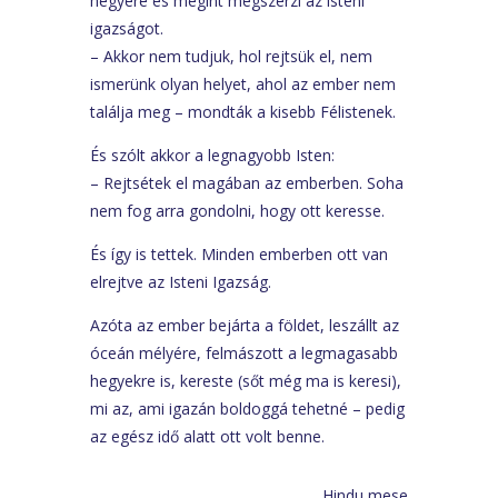
hegyére és megint megszerzi az isteni
igazságot.
– Akkor nem tudjuk, hol rejtsük el, nem
ismerünk olyan helyet, ahol az ember nem
találja meg – mondták a kisebb Félistenek.
És szólt akkor a legnagyobb Isten:
– Rejtsétek el magában az emberben. Soha
nem fog arra gondolni, hogy ott keresse.
És így is tettek. Minden emberben ott van
elrejtve az Isteni Igazság.
Azóta az ember bejárta a földet, leszállt az
óceán mélyére, felmászott a legmagasabb
hegyekre is, kereste (sőt még ma is keresi),
mi az, ami igazán boldoggá tehetné – pedig
az egész idő alatt ott volt benne.
Hindu mese