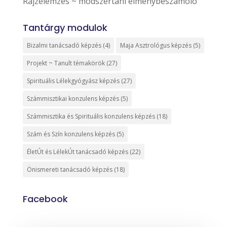
Rajzelemzés ~ módszertani élménybeszámoló
Tantárgy modulok
Bizalmi tanácsadó képzés
(4)
Maja Asztrológus képzés
(5)
Projekt ~ Tanult témakörök
(27)
Spirituális Lélekgyógyász képzés
(27)
Számmisztikai konzulens képzés
(5)
Számmisztika és Spirituális konzulens képzés
(18)
Szám és Szín konzulens képzés
(5)
ÉletÚt és LélekÚt tanácsadó képzés
(22)
Önismereti tanácsadó képzés
(18)
Facebook