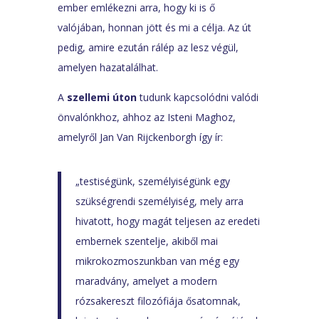
ember emlékezni arra, hogy ki is ő
valójában, honnan jött és mi a célja. Az út
pedig, amire ezután rálép az lesz végül,
amelyen hazatalálhat.
A
szellemi úton
tudunk kapcsolódni valódi
önvalónkhoz, ahhoz az Isteni Maghoz,
amelyről Jan Van Rijckenborgh így ír:
„testiségünk, személyiségünk egy
szükségrendi személyiség, mely arra
hivatott, hogy magát teljesen az eredeti
embernek szentelje, akiből mai
mikrokozmoszunkban van még egy
maradvány, amelyet a modern
rózsakereszt filozófiája ősatomnak,