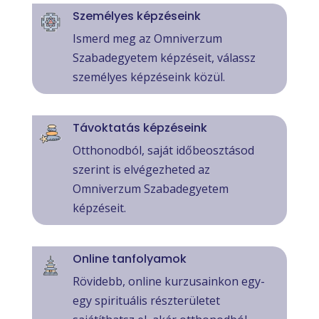
Személyes képzéseink
Ismerd meg az Omniverzum
Szabadegyetem képzéseit, válassz
személyes képzéseink közül.
Távoktatás képzéseink
Otthonodból, saját időbeosztásod
szerint is elvégezheted az
Omniverzum Szabadegyetem
képzéseit.
Online tanfolyamok
Rövidebb, online kurzusainkon egy-
egy spirituális részterületet