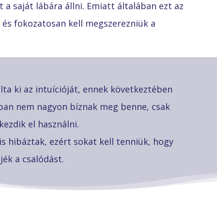
 a saját lábára állni. Emiatt általában ezt az
 és fokozatosan kell megszerezniük a
ta ki az intuícióját, ennek következtében
ában nem nagyon bíznak meg benne, csak
kezdik el használni.
s hibáztak, ezért sokat kell tenniük, hogy
jék a csalódást.