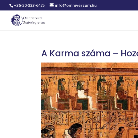
+36-20-333-6475
info@omniverzum.hu
A Karma száma – Hozo