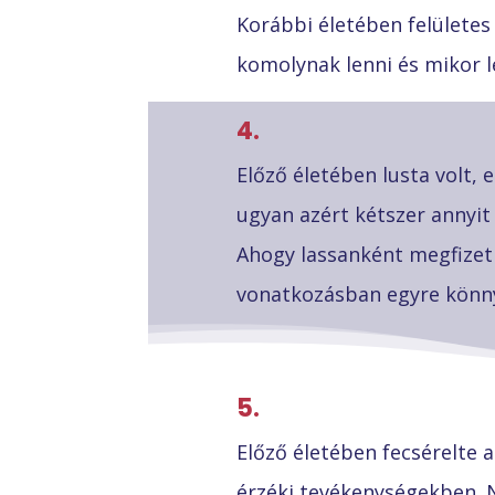
Korábbi életében felületes é
komolynak lenni és mikor 
4.
Előző életében lusta volt,
ugyan azért kétszer annyit
Ahogy lassanként megfizet
vonatkozásban egyre könny
5.
Előző életében fecsérelte 
érzéki tevékenységekben. N