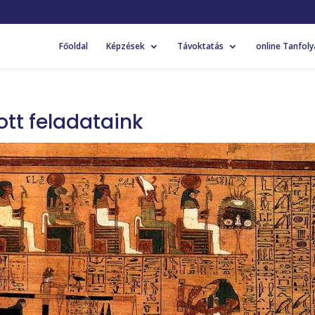
Főoldal
Képzések
Távoktatás
online Tanfol
tt feladataink