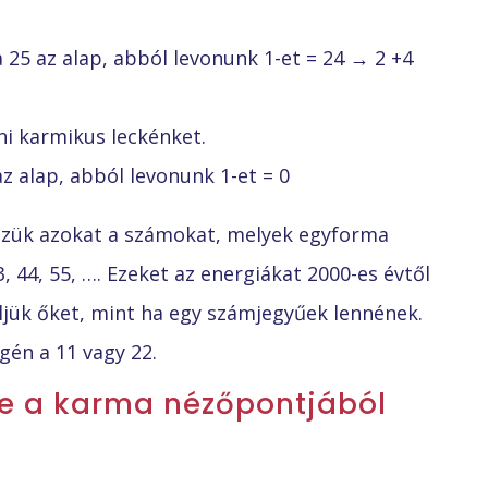
 a 25 az alap, abból levonunk 1-et = 24 → 2 +4
i karmikus leckénket.
az alap, abból levonunk 1-et = 0
zzük azokat a számokat, melyek egyforma
3, 44, 55, …. Ezeket az energiákat 2000-es évtől
jük őket, mint ha egy számjegyűek lennének.
én a 11 vagy 22.
e a karma nézőpontjából