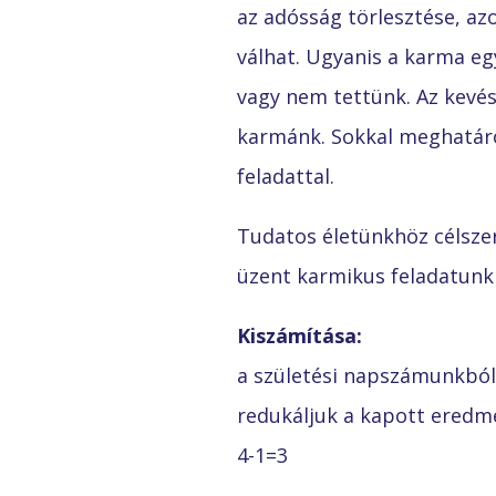
az adósság törlesztése, az
válhat. Ugyanis a karma eg
vagy nem tettünk. Az kevés
karmánk. Sokkal meghatáro
feladattal.
Tudatos életünkhöz célszer
üzent karmikus feladatunkk
Kiszámítása:
a születési napszámunkból
redukáljuk a kapott eredm
4-1=3