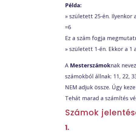
Példa:
» született 25-én. Ilyenkor
=6
Ez a szám fogja megmutatn
» született 1-én. Ekkor a 1 
A
Mesterszámok
nak neve
számokból állnak: 11, 22, 3
NEM adjuk össze. Úgy kezel
Tehát marad a számítés vég
Számok jelentés
1.