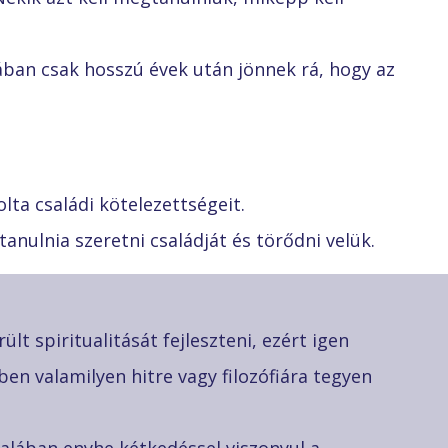
ában csak hosszú évek után jönnek rá, hogy az
lta családi kötelezettségeit.
anulnia szeretni családját és törődni velük.
lt spiritualitását fejleszteni, ezért igen
en valamilyen hitre vagy filozófiára tegyen