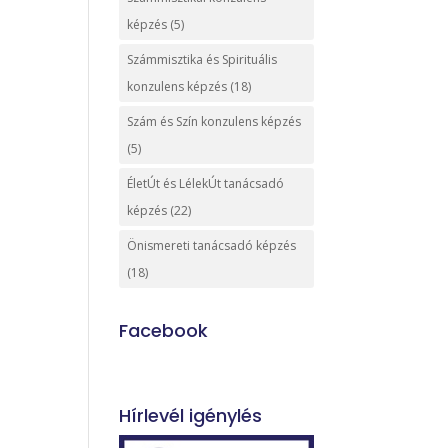
képzés
(5)
Számmisztika és Spirituális
konzulens képzés
(18)
Szám és Szín konzulens képzés
(5)
ÉletÚt és LélekÚt tanácsadó
képzés
(22)
Önismereti tanácsadó képzés
(18)
Facebook
Hírlevél igénylés