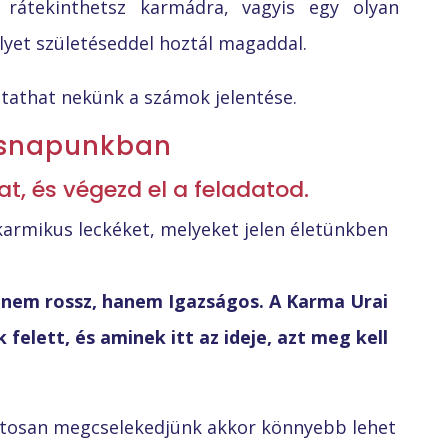
 rátekinthetsz karmádra, vagyis egy olyan
lyet születéseddel hoztál magaddal.
tathat nekünk a számok jelentése.
ésnapunkban
, és végezd el a feladatod.
 karmikus leckéket, melyeket jelen életünkben
nem rossz, hanem Igazságos. A Karma Urai
felett, és aminek itt az ideje, azt meg kell
datosan megcselekedjünk akkor könnyebb lehet