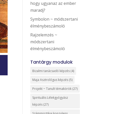
hogy ugyanaz az ember
maradj?
Symbolon ~ módszertani
élménybeszámoló
Rajzelemzés ~
módszertani
élménybeszámoló
Tantárgy modulok
Bizalmi tanácsadó képzés
(4)
Maja Asztrológus képzés
(5)
Projekt ~ Tanult témakörök
(27)
Spirituális Lélekgyógyász
képzés
(27)
Számmisztikai konzulens