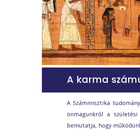
A karma szám
A Számmisztika tudománya
önmagunkról a születési 
bemutatja, hogy működünk f