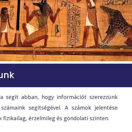
unk
 segít abban, hogy információt szerezzünk
számaink segítségével. A számok jelentése
izikailag, érzelmileg és gondolati szinten.