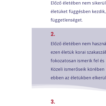
Előző életében nem sikerült
életüket függésben kezdik,
függetlenséget.
2.
Előző életében nem használ
ezen életük korai szakasz
fokozatosan ismerik fel és 
Közeli ismerőseik körében i
ebben az életükben elkerül
3.