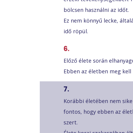
bölcsen használni az időt.
Ez nem könnyű lecke, által
idő röpül.
6.
Előző élete során elhanyago
Ebben az életben meg kell t
7.
Korábbi életében nem sikerü
fontos, hogy ebben az életb
szert.