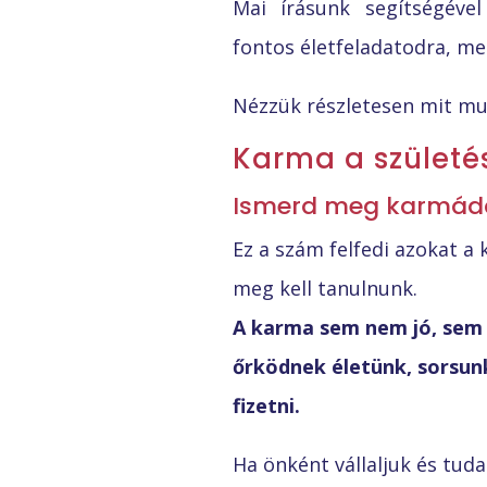
Mai írásunk segítségével
fontos életfeladatodra, me
Nézzük részletesen mit mu
Karma a szület
Ismerd meg karmádat
Ez a szám felfedi azokat a
meg kell tanulnunk.
A karma sem nem jó, sem 
őrködnek életünk, sorsunk 
fizetni.
Ha önként vállaljuk és tu