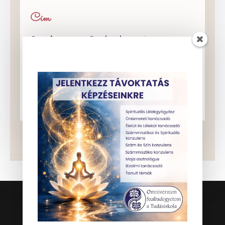
Cím
Omniverzum Szabadegyetem
Budapest XIII. kerület, Váci út 4.
2 emelet 5.
37-es kapucsengő
Készítette: Aktivweboldal
|
ADATKEZELÉSI