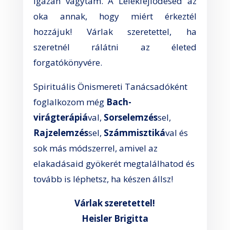
igazán vágytam. A Lélekfejlődésed az
oka annak, hogy miért érkeztél
hozzájuk! Várlak szeretettel, ha
szeretnél rálátni az életed
forgatókönyvére.
Spirituális Önismereti Tanácsadóként
foglalkozom még
Bach-
virágterápiá
val,
Sorselemzés
sel,
Rajzelemzés
sel,
Számmisztiká
val és
sok más módszerrel, amivel az
elakadásaid gyökerét megtalálhatod és
tovább is léphetsz, ha készen állsz!
Várlak szeretettel!
Heisler Brigitta