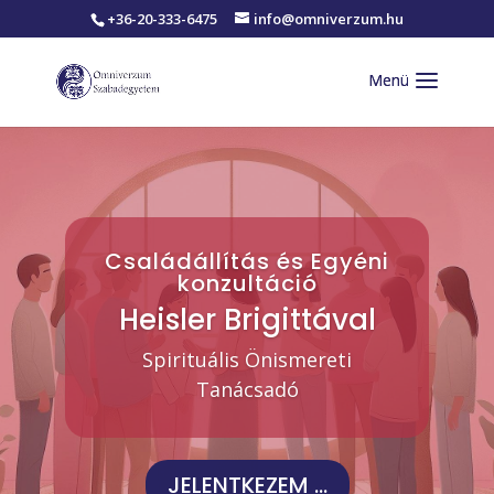
+36-20-333-6475
info@omniverzum.hu
Családállítás és Egyéni
konzultáció
Heisler Brigittával
Spirituális Önismereti
Tanácsadó
JELENTKEZEM ...