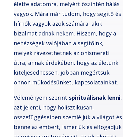
életfeladatomra, melyért őszintén hálás
vagyok. Mára már tudom, hogy segítő és
hírnők vagyok azok számára, akik
bizalmat adnak nekem. Hiszem, hogy a
nehézségek valójában a segítőink,
melyek rávezethetnek az önismereti
útra, annak érdekében, hogy az életünk
kiteljesedhessen, jobban megértsük
önnön működésünket, kapcsolatainkat.
Véleményem szerint
spirituálisnak lenni
,
azt jelenti, hogy holisztikusan,
összefüggéseiben szemléljük a világot és
benne az embert, ismerjük és elfogadjuk
az univerzum törvényeit, az ok-okozati