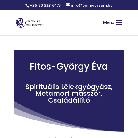
+36-20-333-6475
info@omniverzum.hu
Fitos-György Éva
Spirituális Lélekgyógyász,
Metamorf masszőr,
Családállító