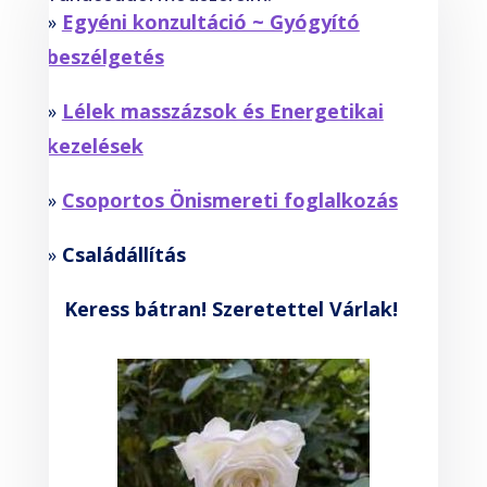
»
Egyéni konzultáció ~ Gyógyító
beszélgetés
»
Lélek masszázsok és Energetikai
kezelések
»
Csoportos Önismereti foglalkozás
»
Családállítás
Keress bátran! Szeretettel Várlak!