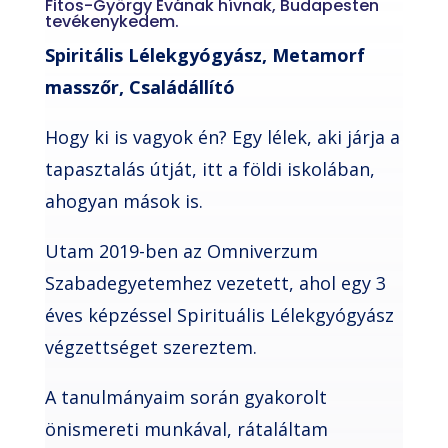
Fitos-György Évának hívnak, Budapesten
tevékenykedem.
Spiritális Lélekgyógyász, Metamorf
masszőr, Családállító
Hogy ki is vagyok én? Egy lélek, aki járja a
tapasztalás útját, itt a földi iskolában,
ahogyan mások is.
Utam 2019-ben az Omniverzum
Szabadegyetemhez vezetett, ahol egy 3
éves képzéssel Spirituális Lélekgyógyász
végzettséget szereztem.
A tanulmányaim során gyakorolt
önismereti munkával, rátaláltam