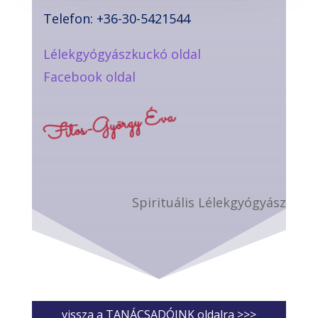
Telefon: +36-30-5421544
Lélekgyógyászkuckó oldal
Facebook oldal
Fitos-György Éva
Spirituális Lélekgyógyász
vissza a TANÁCSADÓINK oldalra >>>