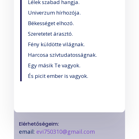
Lélek szabad hangja.
Univerzum hírhozója.
Békességet elhozó.
Szeretetet árasztó.
Fény küldötte világnak.
Harcosa szívtudatosságnak.
Egy másik Te vagyok.
És picit ember is vagyok.
Elérhetőségeim:
email:
evi750310@gmail.com