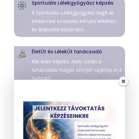
Spirituális Lélekgyógyász képzés
A Spirituális Lélekgyógyász segít az
embernek közelebb kerülni lelkéhez
és teljesebb életet élni.
ÉletÚt és LélekÚt tanácsadó
Két éves képzés, mely során a
tanácsadás magas szintjét sajátítja el a
hallgató.
Önismereti tancsadó képzés
1,5 éves képzés, mely az önismeret és
a lélekismeret témákban ad átfogó
tudást.