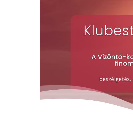
Klubes
A Vízöntő-k
finom
beszélgetés,