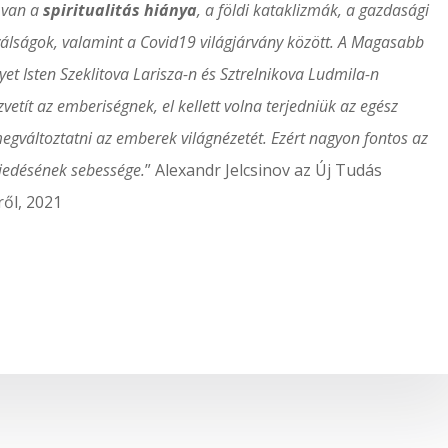
 van a
spiritualitás hiánya
, a földi kataklizmák, a gazdasági
 válságok, valamint a Covid19 világjárvány között. A Magasabb
et Isten Szeklitova Larisza-n és Sztrelnikova Ludmila-n
zvetít az emberiségnek, el kellett volna terjedniük az egész
egváltoztatni az emberek világnézetét. Ezért nagyon fontos az
rjedésének sebessége.
” Alexandr Jelcsinov az Új Tudás
ről, 2021