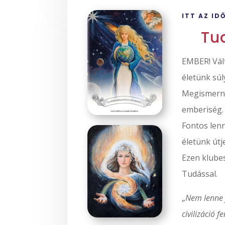
ITT AZ ID
Tu
EMBER! Vál
életünk súl
Megismerni 
emberiség.
Fontos len
életünk útj
Ezen klube
Tudással.
„
Nem lenne 
civilizáció 