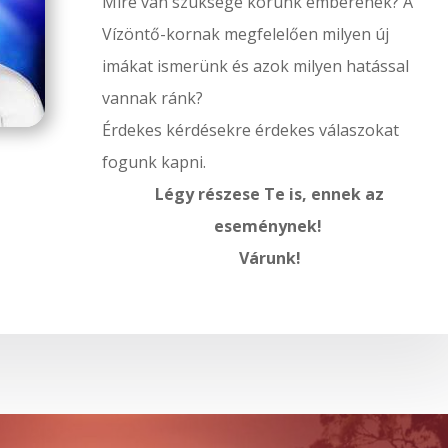
Mire van szüksége korunk emberének? A
Vízöntő-kornak megfelelően milyen új
imákat ismerünk és azok milyen hatással
vannak ránk?
Érdekes kérdésekre érdekes válaszokat
fogunk kapni.
Légy részese Te is, ennek az
eseménynek!
Várunk!