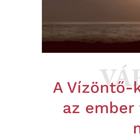
VÁ
A Vízöntő-k
az ember 