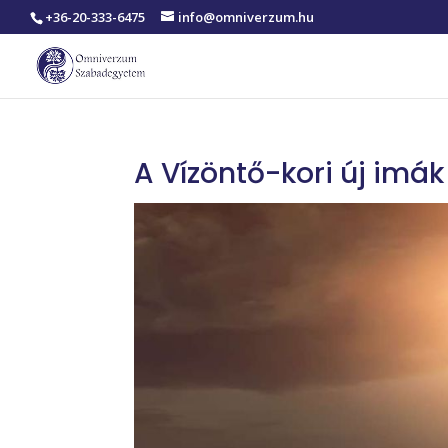
+36-20-333-6475
info@omniverzum.hu
A Vízöntő-kori új imák