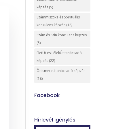
képzés
(5)
Számmisztika és Spirituális
konzulens képzés
(18)
Szám és Szín konzulens képzés
(5)
ÉletÚt és LélekÚt tanácsadó
képzés
(22)
Önismereti tanácsadó képzés
(18)
Facebook
Hírlevél igénylés