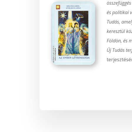
összefüggés
és politikai
Tudás, amely
keresztül kö
Földön, és m
Új Tudás te
terjesztésé