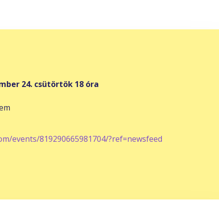
mber 24. csütörtök 18 óra
tem
om/events/819290665981704/?ref=newsfeed