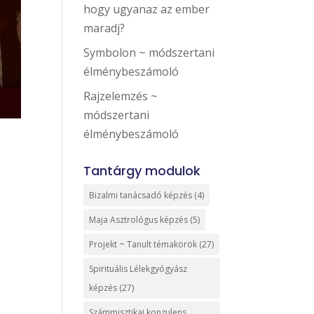
hogy ugyanaz az ember
maradj?
Symbolon ~ módszertani
élménybeszámoló
Rajzelemzés ~
módszertani
élménybeszámoló
Tantárgy modulok
Bizalmi tanácsadó képzés
(4)
Maja Asztrológus képzés
(5)
Projekt ~ Tanult témakörök
(27)
Spirituális Lélekgyógyász
képzés
(27)
Számmisztikai konzulens