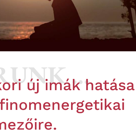
RUNK …
ori új imák hatása
finomenergetikai
mezőire.