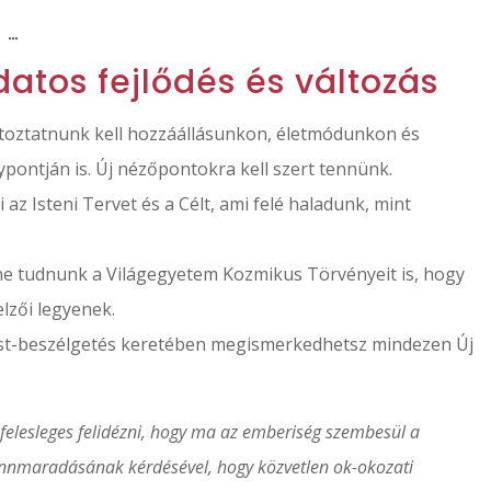
Ő …
datos fejlődés és változás
toztatnunk kell hozzáállásunkon, életmódunkon és
ypontján is. Új nézőpontokra kell szert tennünk.
az Isteni Tervet és a Célt, ami felé haladunk, mint
ne tudnunk a Világegyetem Kozmikus Törvényeit is, hogy
elzői legyenek.
st-beszélgetés keretében megismerkedhetsz mindezen Új
felesleges felidézni, hogy ma az emberiség szembesül a
fennmaradásának kérdésével, hogy közvetlen ok-okozati