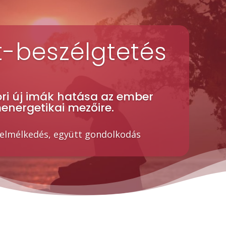
t-beszélgtetés
ori új imák hatása az ember
energetikai mezőire.
 elmélkedés, együtt gondolkodás