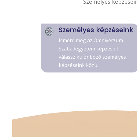
Személyes képzésein
Személyes képzéseink
Ismerd meg az Omniverzum
Szabadegyetem képzéseit,
válassz különböző személyes
képzéseink közül.