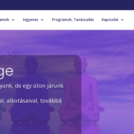
yamok
Ingyenes
Programok, Tanácsadás
Kapcsolat
ge
yunk, de egy úton járunk.
l, alkotásaival, továbbá