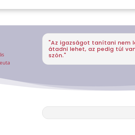
"Az igazságot tanítani nem 
átadni lehet, az pedig túl v
ás
szón."
peuta