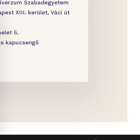
iverzum Szabadegyetem
pest XIII. kerület, Váci út
elet 5.
es kapucsengő