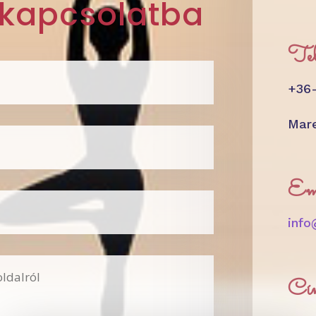
 kapcsolatba
Tel
+36
Mar
Em
inf
Cí