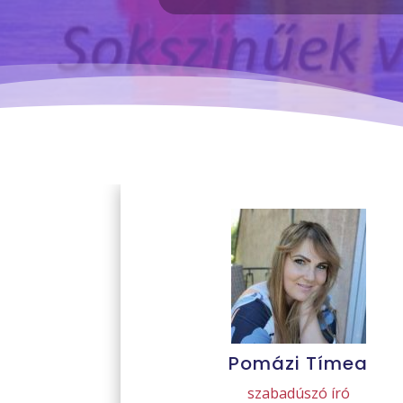
Pomázi Tímea
szabadúszó író