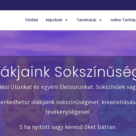
Főoldal
Képzések
Távoktatás
online Tanfol
iákjaink Sokszínűsé
dési Útunkat és egyéni Életsorunkat. Sokszínűek vag
rkedhetsz diákjaink sokszínűségével, kreativitásáva
tevékenységeivel.
S ha nyitott vagy keresd őket bátran.