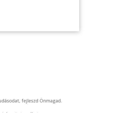
 tudásodat, fejleszd Önmagad.