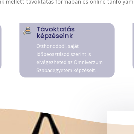
k mellett távoktatás formában és online tanfolyama
Távoktatás
képzéseink
Otthonodból, saját
időbeosztásod szerint is
elvégezheted az Omniverzum
Szabadegyetem képzéseit.