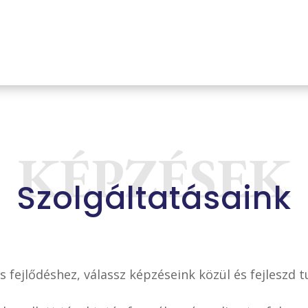
KÉPZÉSEK
Szolgáltatásaink
is fejlődéshez, válassz képzéseink közül és fejleszd