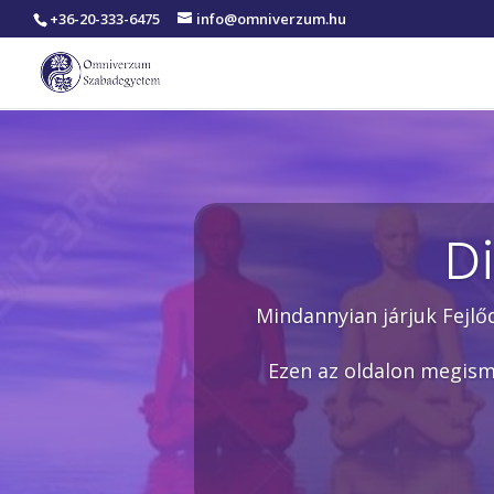
+36-20-333-6475
info@omniverzum.hu
D
Mindannyian járjuk Fejlő
Ezen az oldalon megisme