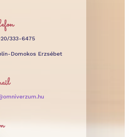
efon
-20/333-6475
elin-Domokos Erzsébet
ail
o@omniverzum.hu
m