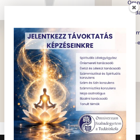
Omn
Buda
4.
2 em
=
1 + 7
Küldés
82-