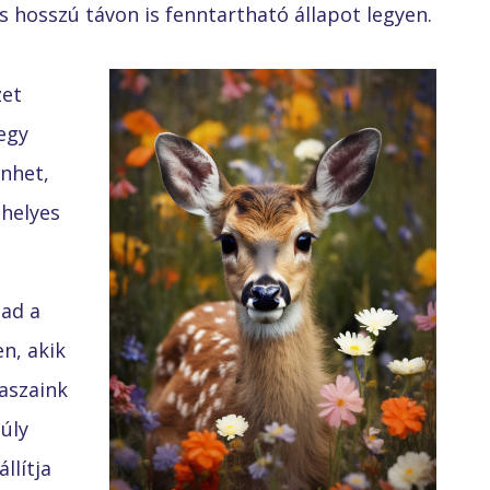
s hosszú távon is fenntartható állapot legyen.
zet
egy
nhet,
 helyes
 ad a
n, akik
aszaink
úly
llítja