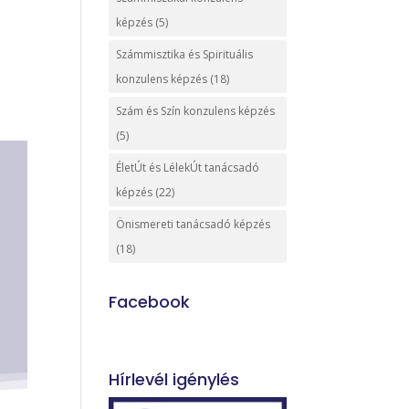
képzés
(5)
Számmisztika és Spirituális
konzulens képzés
(18)
Szám és Szín konzulens képzés
(5)
ÉletÚt és LélekÚt tanácsadó
képzés
(22)
Önismereti tanácsadó képzés
(18)
Facebook
Hírlevél igénylés