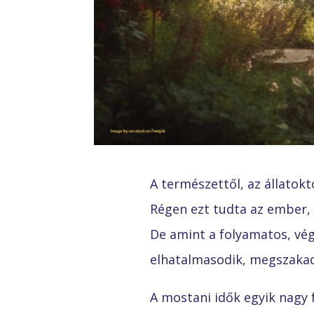
A természettől, az állatok
Régen ezt tudta az ember, é
De amint a folyamatos, vég 
elhatalmasodik, megszakad 
A mostani idők egyik nagy f