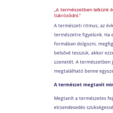
„A természetben lelkünk és
tükröződni.”
A természeti ritmus, az évk
természetre figyelünk. Ha 
formában dolgozni, megfigy
belsővé tesszük, akkor ezze
üzenetét. A természetben j
megtalálható benne egyszer
A természet megtanít min
Megtanít a természetes fe
elcsendesedés szükségessé