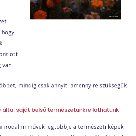
zet
, hogy
k.
ont ott
 van.
többet, mindig csak annyit, amennyire szükségük
által saját belső természetünkre láthatunk
ai irodalmi művek legtöbbje a természeti képek