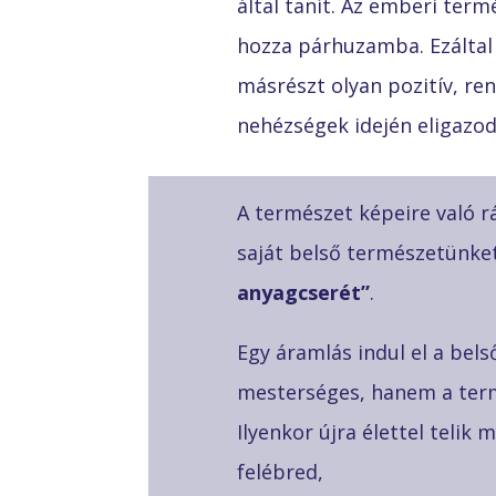
által tanít. Az emberi ter
hozza párhuzamba. Ezálta
másrészt olyan pozitív, ren
nehézségek idején eligazod
A természet képeire való r
saját belső természetünket
anyagcserét”
.
Egy áramlás indul el a bels
mesterséges, hanem a term
Ilyenkor újra élettel telik
felébred,