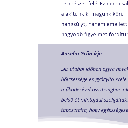
természet felé. Ez nem csak
alakítunk ki magunk körül,
hangsúlyt, hanem emellett 
nagyobb figyelmet fordítu
Anselm Grün írja:
„Az utóbbi időben egyre növe
bölcsessége és gyógyító ereje
működésével összhangban alak
belső út mintájául szolgáltak
tapasztalta, hogy egészségese