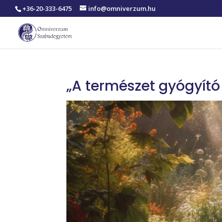
+36-20-333-6475
info@omniverzum.hu
„A természet gyógyító 