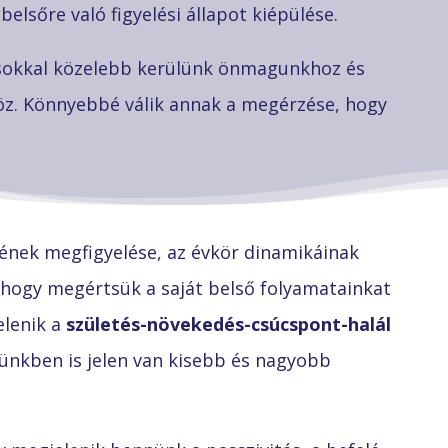
belsőre való figyelési állapot kiépülése.
s sokkal közelebb kerülünk önmagunkhoz és
z. Könnyebbé válik annak a megérzése, hogy
ének megfigyelése, az évkör dinamikáinak
hogy megértsük a saját belső folyamatainkat
elenik a
születés-növekedés-csúcspont-halál
tünkben is jelen van kisebb és nagyobb