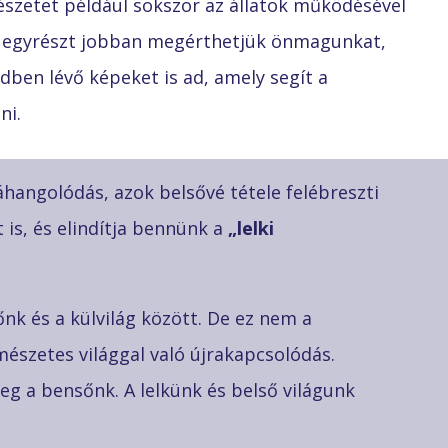
mészetet például sokszor az állatok működésével
l egyrészt jobban megérthetjük önmagunkat,
dben lévő képeket is ad, amely segít a
ni.
áhangolódás, azok belsővé tétele felébreszti
 is, és elindítja bennünk a
„lelki
őnk és a külvilág között. De ez nem a
észetes világgal való újrakapcsolódás.
 meg a bensőnk. A lelkünk és belső világunk