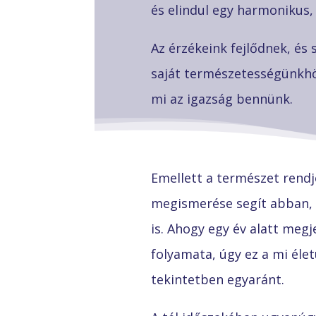
és elindul egy harmonikus, 
Az érzékeink fejlődnek, é
saját természetességünkhö
mi az igazság bennünk.
Emellett a természet rendj
megismerése segít abban, 
is. Ahogy egy év alatt megj
folyamata, úgy ez a mi éle
tekintetben egyaránt.