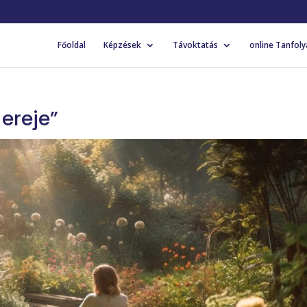
Főoldal
Képzések
Távoktatás
online Tanfol
ereje”