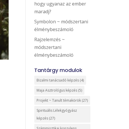
hogy ugyanaz az ember
maradj?
Symbolon ~ módszertani
élménybeszámoló
Rajzelemzés ~
módszertani
élménybeszámoló
Tantárgy modulok
Bizalmi tanácsadó képzés
(4)
Maja Asztrológus képzés
(5)
Projekt ~ Tanult témakörök
(27)
Spirituális Lélekgyógyász
képzés
(27)
Számmisztikai konzulens