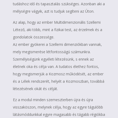
tudáshoz idő és tapasztalás szükséges. Azonban aki a
mélységre vágyik, azt is tudjuk segíteni az Úton.
Az alap, hogy az ember Multidimenzionális Szellemi
Létező, aki több, mint a fizikai test, az érzelmek és a
gondolatok összessége.
Az ember gyökerei a Szellemi dimenziókban vannak,
mely megismerése létfontosságú számunkra.
Személyiségünk egyéleti létezésünk, s ennek az
életnek oka és célja van. A tudatos élethez fontos,
hogy megismerjük a Kozmosz működését, az ember
és a Lélek rendszerét, helyét a Kozmoszban, továbbá
létezésének okát és célját.
Ez a modul minden szemeszterben újra és újra
visszaköszon, melynek célja, hogy az egyre tágulóbb
látásmóddunkkal egyre magasabb és tágabb régiókba