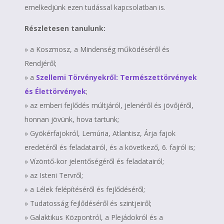
emelkedjünk ezen tudással kapcsolatban is.
Részletesen tanulunk:
» a Koszmosz, a Mindenség működéséről és
Rendjéről;
» a
Szellemi Törvényekről: Természettörvények
és Élettörvények
;
» az emberi fejlődés múltjáról, jelenéről és jövőjéről,
honnan jövünk, hova tartunk;
» Gyökérfajokról, Lemúria, Atlantisz, Árja fajok
eredetéről és feladatairól, és a következő, 6. fajról is;
» Vízöntő-kor jelentőségéről és feladatairól;
» az Isteni Tervről;
»
a Lélek felépítéséről és fejlődéséről;
» Tudatosság fejlődéséről és szintjeiről;
» Galaktikus Központról, a Plejádokról és a