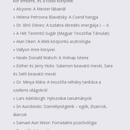
kor embere, és a többi könyveik
» Alcyone: A Mester lábainál
» Helena Petrovna Blavatsky: A Csend hangja
» Dr. Bíró Dénes: A tudatra ébredés energiája I. – II.
» A Hét Teremtő Sugár (Magyar Teozófiai Társulat)
» Alan Oken: A lélek központú asztrológia
» Vallyon Imre könyvei
» Neale Donald Walsch: A Holnap Istene
» Esther és Jerry Hicks: Salamon beavató meséi, Sara
és Seth beavató meséi
» Dr. Minya Klára: A teozófia néhány tanítása a
szellemi világokról
» Lars Adelskogh: Hylozoikai tanulmányok
» Sri Aurobindo: Személyiségeink – egók, (h)arcok,
álarcok
» Samael Aun Weor: Forradalmi pszichológia