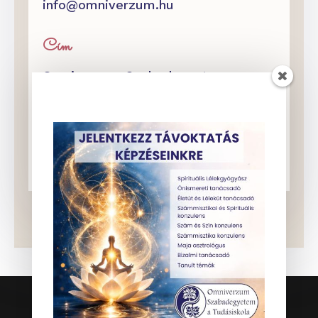
info@omniverzum.hu
Cím
Omniverzum Szabadegyetem
Budapest XIII. kerület, Váci út 4.
2 emelet 5.
82-es kapucsengő