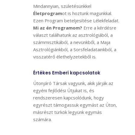
Mindannyian, születésünkkel
Életprogram
ot is hoztunk magunkkal.
Ezen Program beteljesítése Lélekfeladat.
Mi az én Programom?
Erre a kérdésre
választ találhatunk az asztrológiából, a
számmisztikából, a nevünkből, a Maja
Asztrológiánkból, a Sorsfeladatainkból, a
visszatérő élethelyzetekből is.
Értékes Emberi kapcsolatok
Útonjáró Társak vagyunk, akik járják az
egyéni fejlődési Útjukat is, és
rendszeresen kapcsolódunk, hogy
egyrészt támogassuk egymást az Úton,
másrészt türkök legyünk egymás
számára.