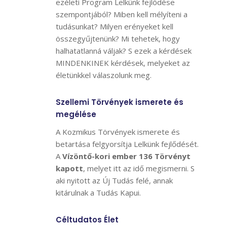
ezéleti Program Lelkünk fejlődése
szempontjából? Miben kell mélyíteni a
tudásunkat? Milyen erényeket kell
összegyűjtenünk? Mi tehetek, hogy
halhatatlanná váljak? S ezek a kérdések
MINDENKINEK kérdések, melyeket az
életünkkel válaszolunk meg.
Szellemi Törvények ismerete és
megélése
A Kozmikus Törvények ismerete és
betartása felgyorsítja Lelkünk fejlődését.
A
Vízöntő-kori ember 136 Törvényt
kapott
, melyet itt az idő megismerni. S
aki nyitott az Új Tudás felé, annak
kitárulnak a Tudás Kapui.
Céltudatos Élet