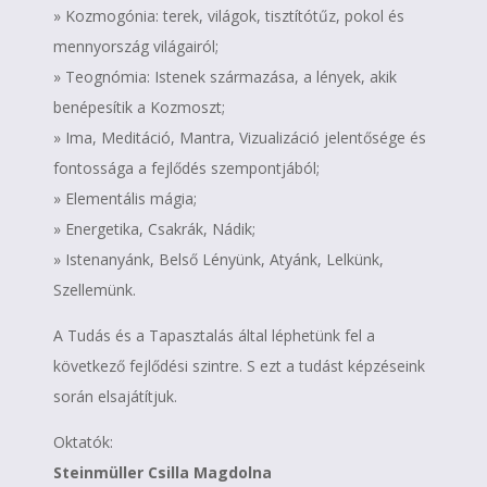
» Kozmogónia: terek, világok, tisztítótűz, pokol és
mennyország világairól;
» Teognómia: Istenek származása, a lények, akik
benépesítik a Kozmoszt;
» Ima, Meditáció, Mantra, Vizualizáció jelentősége és
fontossága a fejlődés szempontjából;
» Elementális mágia;
» Energetika, Csakrák, Nádik;
» Istenanyánk,
Belső Lényünk, Atyánk, Lelkünk,
Szellemünk.
A Tudás és a Tapasztalás által léphetünk fel a
következő fejlődési szintre. S ezt a tudást képzéseink
során elsajátítjuk.
Oktatók:
Steinmüller Csilla Magdolna