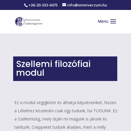
+36-20-333-6475
info@omniverzum.hu
Szellemi filozófiai
modul
Ez a modul végigkíséri és áthatja képzéseinket, hiszen
a Lélekhez közeledni csak úgy tudunk, ha TUDUNK. Ez
a Szellemiség, mely útján mi magunk is járunk és
tanítunk. Cseppeket tudunk átadani, mert a mély